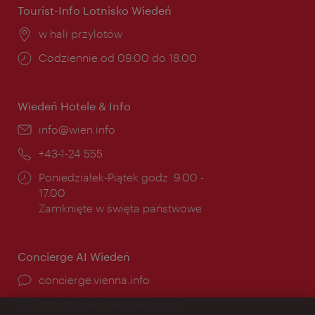
Tourist-Info Lotnisko Wiedeń
Miejsce:
w hali przylotów
Godziny
Codziennie od 09.00 do 18.00
otwarcia:
Wiedeń Hotele & Info
E-
info@wien.info
mail:
Telefon:
+43-1-24 555
Godziny
Poniedziałek-Piątek godz. 9.00 -
otwarcia:
17.00
Zamknięte w święta państwowe
Concierge AI Wiedeń
concierge.vienna.info
Informacje przez całą dobę