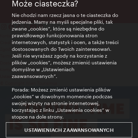
Może ciasteczka?
Nie chodzi nam rzecz jasna o te ciasteczka do
jedzenia. Mamy na myśli specjalne pliki, tak
zwane „cookies”, które są niezbędne do
prawidłowego funkcjonowania stron
Kontakt
internetowych, statystyk i ocen, a także treści
Credits
dostosowanych do Twoich zainteresowań.
Zgoda na przetwarzanie danych osobowych
Jeśli nie wyrażasz zgody na korzystanie z
Terms of Use
plików „cookies”, możesz zmienić ustawienia
Dostępność
domyślne w „Ustawieniach
Kontakt prasowy
zaawansowanych”.
Ustawienia cookies
© Copyright Wien Tourismus
Porada: Możesz zmienić ustawienia plików
„cookies” w dowolnym momencie podczas
swojej wizyty na stronie internetowej,
korzystając z linku „Ustawienia cookies” w
stopce na dole strony.
USTAWIENIACH ZAAWANSOWANYCH