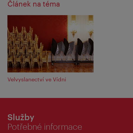
Článek na téma
Velvyslanectví ve Vídni
Služby
Potřebné informace