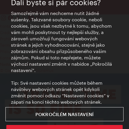
Dali byste si pár cookies?
Samozřejmě vám nechceme nutit žádné
sušenky. Takzvané soubory cookie, neboli
cookies, jsou však nezbytné k tomu, abychom
Kontakty
vám mohli poskytnout ty nejlepší služby, a
Credits
zároveň umožňují fungování webových
Prohlášení o ochraně osobních údajů
stránek a jejich vyhodnocování, stejně jako
Terms of Use
zobrazování obsahu přizpůsobeného vašim
Přístupnost
zájmům. Pokud si toto nepřejete, můžete
Kontakt pro tisk
výchozí nastavení změnit v nabídce „Pokročilá
Nastavení cookies
nastavení“.
© Copyright Wien Tourismus
Tip: Své nastavení cookies můžete během
návštěvy webových stránek opět kdykoli
změnit pomocí odkazu “Nastavení cookies” v
zápatí na konci těchto webových stránek.
POKROČILÉM NASTAVENÍ