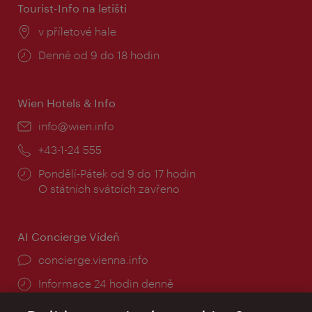
Tourist-Info na letišti
Místo:
v příletové hale
Provozní
Denně od 9 do 18 hodin
doba:
Wien Hotels & Info
E-
info@wien.info
mail:
Telefon:
+43-1-24 555
Provozní
Pondělí-Pátek od 9 do 17 hodin
doba:
O státních svátcích zavřeno
AI Concierge Vídeň
concierge.vienna.info
Informace 24 hodin denně