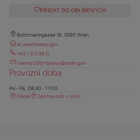
PŘIDAT DO OBLÍBENÝCH
Boltzmanngasse 16, 1090 Wien
at.usembassy.gov
+43 1 313 39 0
ViennaUSEmbassy@state.gov
Provozní doba
Po - Pá, 08:30 - 17:00
Mapa
Zajímavosti v okolí