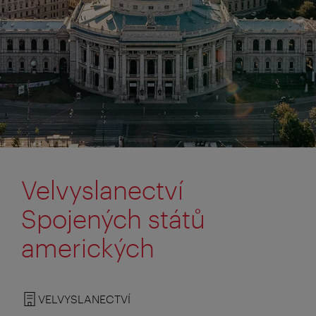
Velvyslanectví
Spojených států
amerických
VELVYSLANECTVÍ