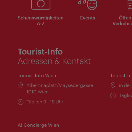
Sehenswürdigkeiten
Events
Öffen
A-Z
Verkehr 
Tourist-Info
Adressen & Kontakt
Tourist-Info Wien
Tourist-I
Ort:
Albertinaplatz/Maysedergasse
Ort:
in der
1010 Wien
Öffnu
Täglic
Öffnungszeiten:
Täglich 9 - 18 Uhr
AI Concierge Wien