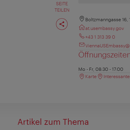
SEITE
TEILEN
Seite
Boltzmanngasse 16,
teilen
at.usembassy.gov
+43 1 313 39 0
ViennaUSEmbassy@s
Öffnungszeite
Mo - Fr, 08:30 - 17:00
Karte
Interessant
Artikel zum Thema