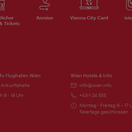
tlicher
Anreise
Vienna City Card
ivi
& Tickets
nfo Flughafen Wien
Wien Hotels & Info
 Ankunftshalle
Email:
info@wien.info
ngszeiten:
h 9 - 18 Uhr
Telefon:
+43-1-24 555
Öffnungszeiten:
Montag - Freitag 9 – 17 
Feiertags geschlossen