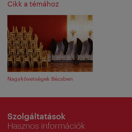
Cikk a témához
Nagykövetségek Bécsben
Szolgáltatások
Hasznos információk