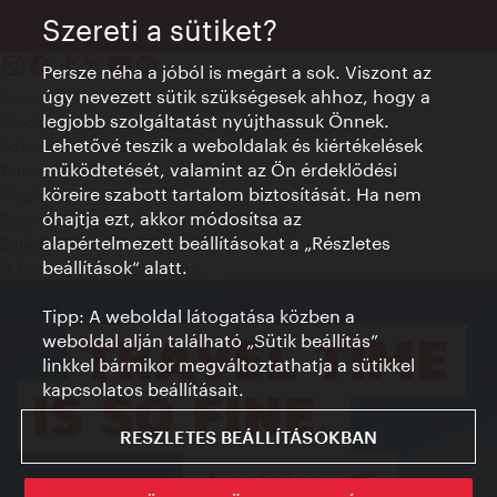
Szereti a sütiket?
Persze néha a jóból is megárt a sok. Viszont az
úgy nevezett sütik szükségesek ahhoz, hogy a
Kapcsolat
legjobb szolgáltatást nyújthassuk Önnek.
Credits
Lehetővé teszik a weboldalak és kiértékelések
Adatvédelmi nyilatkozat
működtetését, valamint az Ön érdeklődési
Terms of Use
köreire szabott tartalom biztosítását. Ha nem
Megközelíthetőség
óhajtja ezt, akkor módosítsa az
Sajtókapcsolat
alapértelmezett beállításokat a „Részletes
Sütik beállítása
beállítások“ alatt.
© Copyright WienTourismus
Tipp: A weboldal látogatása közben a
weboldal alján található „Sütik beállítás”
linkkel bármikor megváltoztathatja a sütikkel
kapcsolatos beállításait.
RESZLETES BEÁLLÍTÁSOKBAN