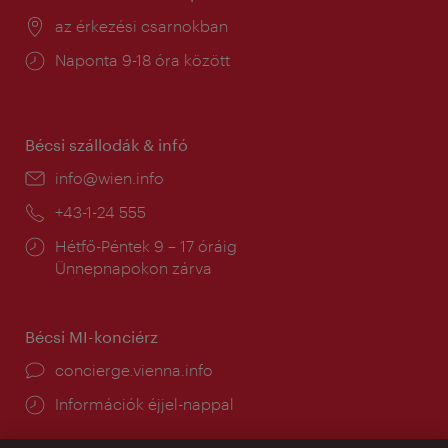
Helyszín:
az érkezési csarnokban
Nyitva
Naponta 9-18 óra között
tartás:
Bécsi szállodák & infó
E-
info@wien.info
mail:
Telefon:
+43-1-24 555
Nyitva
Hétfő-Péntek 9 – 17 óráig
tartás:
Ünnepnapokon zárva
Bécsi MI-konciérz
concierge.vienna.info
Információk éjjel-nappal