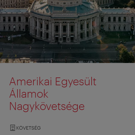
Amerikai Egyesült
Államok
Nagykövetsége
KÖVETSÉG