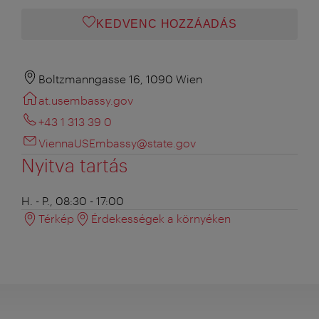
KEDVENC HOZZÁADÁS
Boltzmanngasse 16, 1090 Wien
at.usembassy.gov
+43 1 313 39 0
ViennaUSEmbassy@state.gov
Nyitva tartás
H. - P., 08:30 - 17:00
Térkép
Érdekességek a környéken