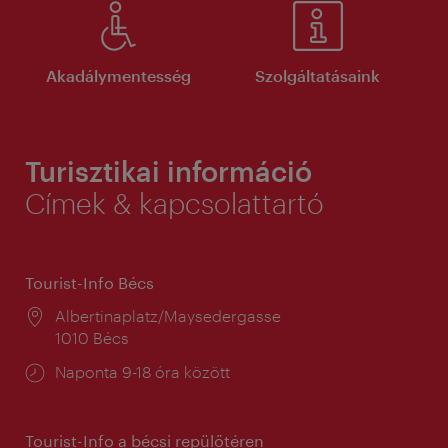
Akadálymentesség
Szolgáltatásaink
Turisztikai információ
Címek & kapcsolattartó
Tourist-Info Bécs
Helyszín:
Albertinaplatz/Maysedergasse
1010 Bécs
Nyitva
Naponta 9-18 óra között
tartás:
Tourist-Info a bécsi repülőtéren