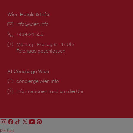
Wien Hotels & Info
Email:
info@wien.info
Telefon:
+43-1-24 555
Öffnungszeiten:
Montag - Freitag 9 – 17 Uhr
Feiertags geschlossen
AI Concierge Wien
Ort:
concierge.wien.info
Öffnungszeiten:
Informationen rund um die Uhr
Kontakt