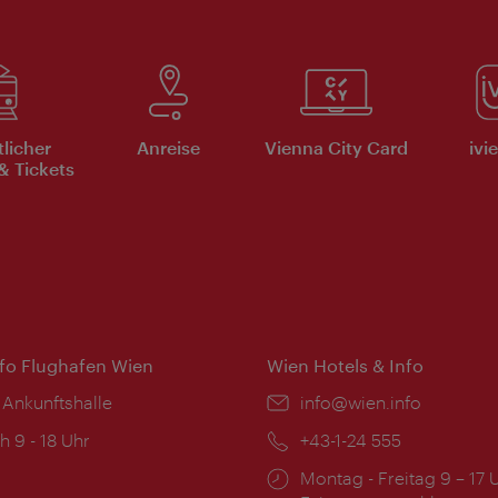
tlicher
Anreise
Vienna City Card
ivi
& Tickets
nfo Flughafen Wien
Wien Hotels & Info
 Ankunftshalle
Email:
info@wien.info
ngszeiten:
h 9 - 18 Uhr
Telefon:
+43-1-24 555
Öffnungszeiten:
Montag - Freitag 9 – 17 