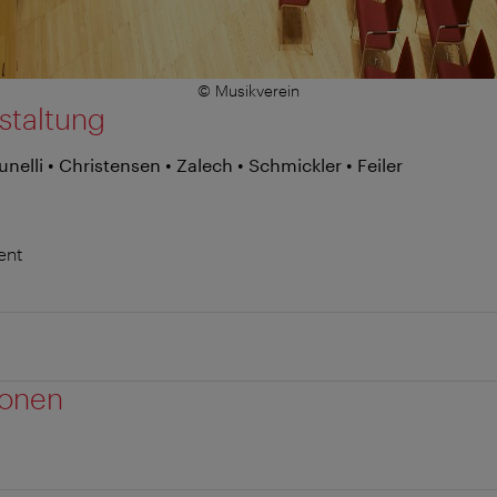
© Musikverein
staltung
unelli • Christensen • Zalech • Schmickler • Feiler
ent
ionen