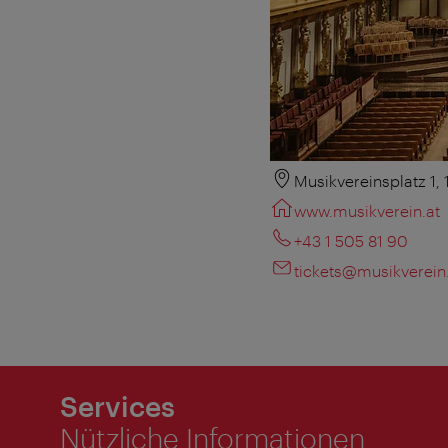
Musikvereinsplatz 1,
www.musikverein.at
+43 1 505 81 90
tickets@musikverein
Services
Nützliche Informationen