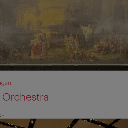
ngen
 Orchestra
CH