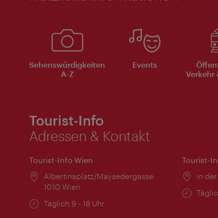
Sehenswürdigkeiten
Events
Öffen
A-Z
Verkehr 
Tourist-Info
Adressen & Kontakt
Tourist-Info Wien
Tourist-I
Ort:
Albertinaplatz/Maysedergasse
Ort:
in der
1010 Wien
Öffnu
Täglic
Öffnungszeiten:
Täglich 9 - 18 Uhr