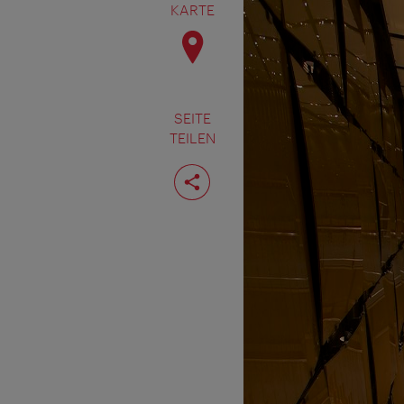
KARTE
SEITE
TEILEN
Seite
teilen