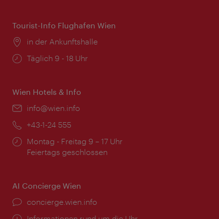
Tourist-Info Flughafen Wien
Ort:
in der Ankunftshalle
Öffnungszeiten:
Täglich 9 - 18 Uhr
Wien Hotels & Info
Email:
info@wien.info
Telefon:
+43-1-24 555
Öffnungszeiten:
Montag - Freitag 9 – 17 Uhr
Feiertags geschlossen
AI Concierge Wien
Ort:
concierge.wien.info
Öffnungszeiten:
Informationen rund um die Uhr