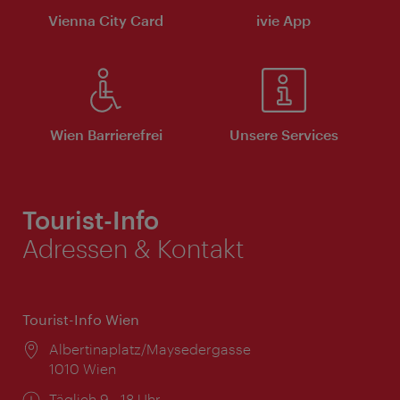
Vienna City Card
ivie App
Wien Barrierefrei
Unsere Services
Tourist-Info
Adressen & Kontakt
Tourist-Info Wien
Ort:
Albertinaplatz/Maysedergasse
1010 Wien
Öffnungszeiten:
Täglich 9 - 18 Uhr