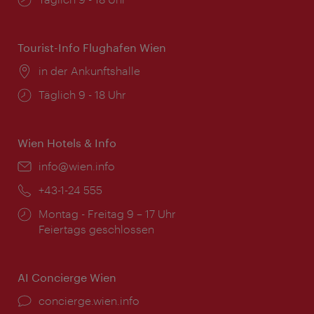
Tourist-Info Flughafen Wien
Ort:
in der Ankunftshalle
Öffnungszeiten:
Täglich 9 - 18 Uhr
Wien Hotels & Info
Email:
info@wien.info
Telefon:
+43-1-24 555
Öffnungszeiten:
Montag - Freitag 9 – 17 Uhr
Feiertags geschlossen
AI Concierge Wien
Ort:
concierge.wien.info