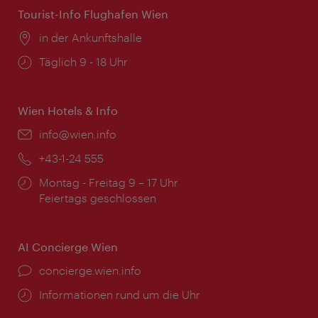
Tourist-Info Flughafen Wien
Ort:
in der Ankunftshalle
Öffnungszeiten:
Täglich 9 - 18 Uhr
Wien Hotels & Info
Email:
info@wien.info
Telefon:
+43-1-24 555
Öffnungszeiten:
Montag - Freitag 9 – 17 Uhr
Feiertags geschlossen
AI Concierge Wien
Ort:
concierge.wien.info
Öffnungszeiten:
Informationen rund um die Uhr