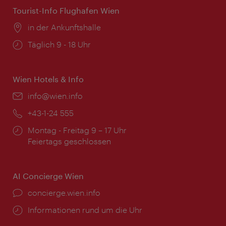
Tourist-Info Flughafen Wien
Ort:
in der Ankunftshalle
Öffnungszeiten:
Täglich 9 - 18 Uhr
Wien Hotels & Info
Email:
info@wien.info
Telefon:
+43-1-24 555
Öffnungszeiten:
Montag - Freitag 9 – 17 Uhr
Feiertags geschlossen
AI Concierge Wien
Ort:
concierge.wien.info
Öffnungszeiten:
Informationen rund um die Uhr