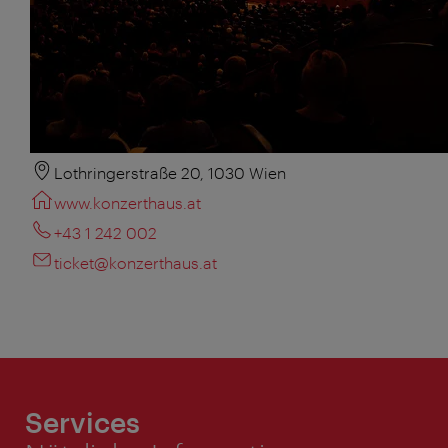
Lothringerstraße 20, 1030 Wien
www.konzerthaus.at
+43 1 242 002
ticket@konzerthaus.at
Services