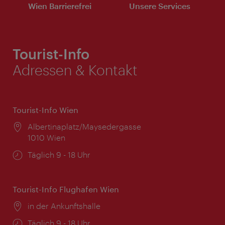
Wien Barrierefrei
Unsere Services
Tourist-Info
Adressen & Kontakt
Tourist-Info Wien
Ort:
Albertinaplatz/Maysedergasse
1010 Wien
Öffnungszeiten:
Täglich 9 - 18 Uhr
Tourist-Info Flughafen Wien
Ort:
in der Ankunftshalle
Öffnungszeiten:
Täglich 9 - 18 Uhr