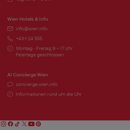
Wien Hotels & Info
Email:
info@wien.info
Telefon:
+43-1-24 555
Öffnungszeiten:
Montag - Freitag 9 – 17 Uhr
Feiertags geschlossen
AI Concierge Wien
Ort:
concierge.wien.info
Öffnungszeiten:
Informationen rund um die Uhr