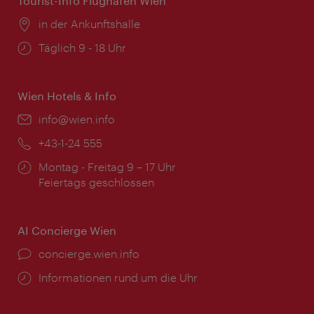
Tourist-Info Flughafen Wien
Ort:
in der Ankunftshalle
Öffnungszeiten:
Täglich 9 - 18 Uhr
Wien Hotels & Info
Email:
info@wien.info
Telefon:
+43-1-24 555
Öffnungszeiten:
Montag - Freitag 9 – 17 Uhr
Feiertags geschlossen
AI Concierge Wien
Ort:
concierge.wien.info
Öffnungszeiten:
Informationen rund um die Uhr