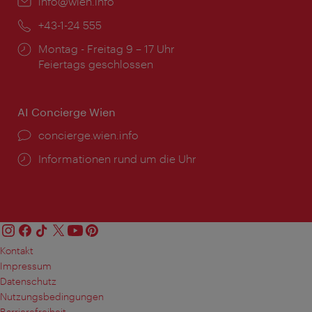
Email:
info@wien.info
Telefon:
+43-1-24 555
Öffnungszeiten:
Montag - Freitag 9 – 17 Uhr
Feiertags geschlossen
AI Concierge Wien
Ort:
concierge.wien.info
Öffnungszeiten:
Informationen rund um die Uhr
Kontakt
Impressum
Datenschutz
Nutzungsbedingungen
Barrierefreiheit