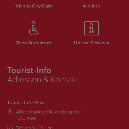
Vienna City Card
ivie App
Wien Barrierefrei
Unsere Services
Tourist-Info
Adressen & Kontakt
Tourist-Info Wien
Ort:
Albertinaplatz/Maysedergasse
1010 Wien
Öffnungszeiten:
Täglich 9 - 18 Uhr