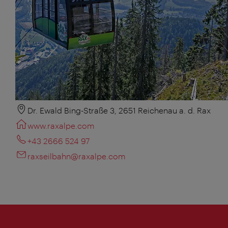
Dr. Ewald Bing-Straße 3, 2651 Reichenau a. d. Rax
www.raxalpe.com
+43 2666 524 97
raxseilbahn@raxalpe.com