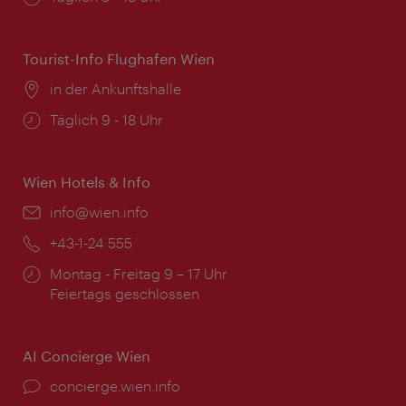
Tourist-Info Flughafen Wien
Ort:
in der Ankunftshalle
Öffnungszeiten:
Täglich 9 - 18 Uhr
Wien Hotels & Info
Email:
info@wien.info
Telefon:
+43-1-24 555
Öffnungszeiten:
Montag - Freitag 9 – 17 Uhr
Feiertags geschlossen
AI Concierge Wien
Ort:
concierge.wien.info