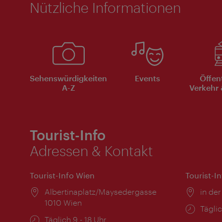
Nützliche Informationen
Sehenswürdigkeiten
Events
Öffen
A-Z
Verkehr 
Tourist-Info
Adressen & Kontakt
Tourist-Info Wien
Tourist-I
Ort:
Albertinaplatz/Maysedergasse
Ort:
in der
1010 Wien
Öffnu
Täglic
Öffnungszeiten:
Täglich 9 - 18 Uhr