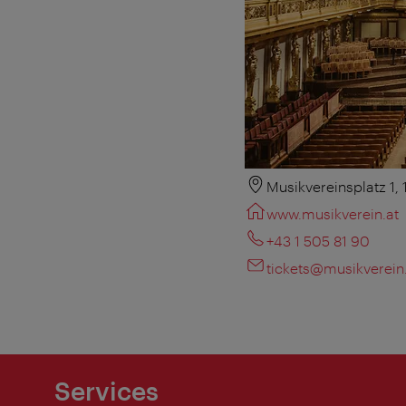
Musikvereinsplatz 1,
www.musikverein.at
+43 1 505 81 90
tickets@musikverein
Services