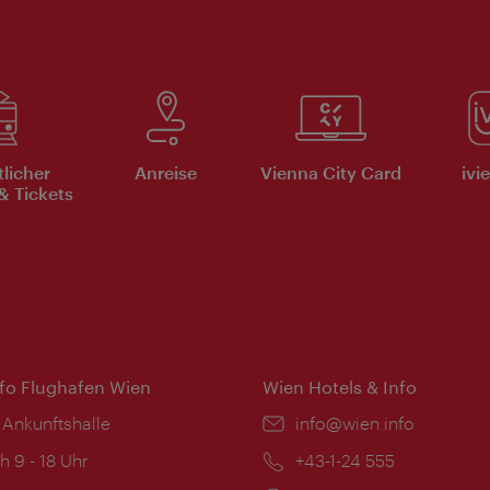
tlicher
Anreise
Vienna City Card
ivi
& Tickets
nfo Flughafen Wien
Wien Hotels & Info
 Ankunftshalle
Email:
info@wien.info
ngszeiten:
h 9 - 18 Uhr
Telefon:
+43-1-24 555