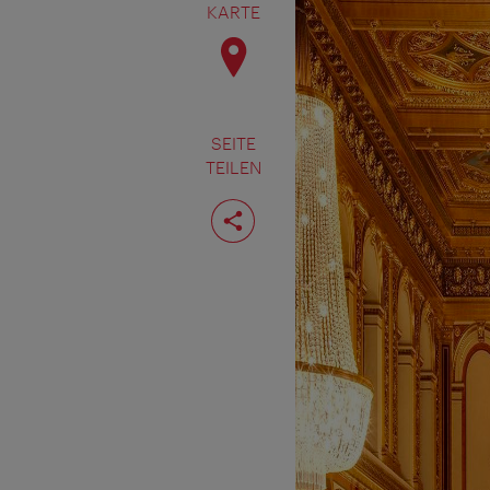
KARTE
SEITE
TEILEN
Seite
teilen