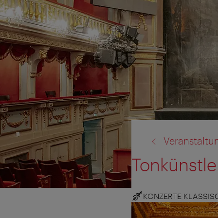
Zurück
Veranstaltu
zu:
Tonkünstle
KONZERTE KLASSIS