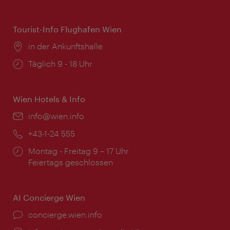
Tourist-Info Flughafen Wien
Ort:
in der Ankunftshalle
Öffnungszeiten:
Täglich 9 - 18 Uhr
Wien Hotels & Info
Email:
info@wien.info
Telefon:
+43-1-24 555
Öffnungszeiten:
Montag - Freitag 9 – 17 Uhr
Feiertags geschlossen
AI Concierge Wien
Ort:
concierge.wien.info