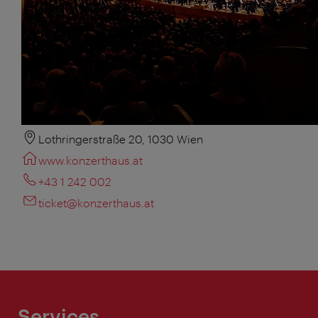
Lothringerstraße 20, 1030 Wien
www.konzerthaus.at
+43 1 242 002
ticket@konzerthaus.at
Services