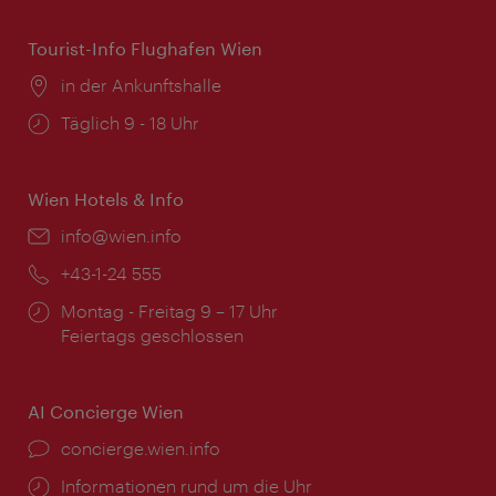
Tourist-Info Flughafen Wien
Ort:
in der Ankunftshalle
Öffnungszeiten:
Täglich 9 - 18 Uhr
Wien Hotels & Info
Email:
info@wien.info
Telefon:
+43-1-24 555
Öffnungszeiten:
Montag - Freitag 9 – 17 Uhr
Feiertags geschlossen
AI Concierge Wien
Ort:
concierge.wien.info
Öffnungszeiten:
Informationen rund um die Uhr