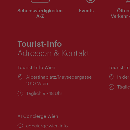
Sehenswürdigkeiten
Events
Öffen
A-Z
Verkehr 
Tourist-Info
Adressen & Kontakt
Tourist-Info Wien
Tourist-I
Ort:
Albertinaplatz/Maysedergasse
Ort:
in der
1010 Wien
Öffnu
Täglic
Öffnungszeiten:
Täglich 9 - 18 Uhr
AI Concierge Wien
Ort:
concierge.wien.info