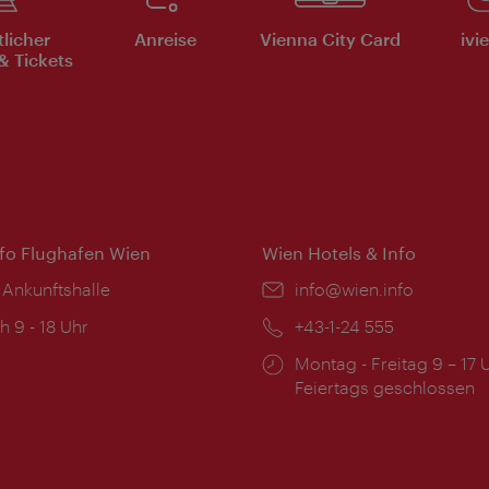
tlicher
Anreise
Vienna City Card
ivi
& Tickets
nfo Flughafen Wien
Wien Hotels & Info
 Ankunftshalle
Email:
info@wien.info
ngszeiten:
h 9 - 18 Uhr
Telefon:
+43-1-24 555
Öffnungszeiten:
Montag - Freitag 9 – 17 
Feiertags geschlossen