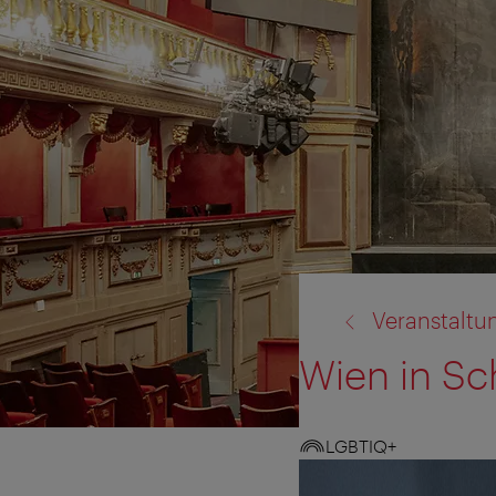
Zurück
Veranstaltu
zu:
Wien in S
LGBTIQ+