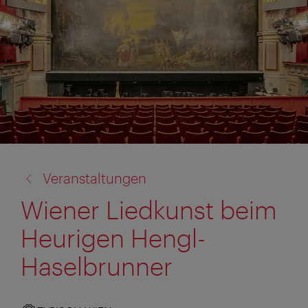
Zurück
Veranstaltungen
zu:
Wiener Liedkunst beim
Heurigen Hengl-
Haselbrunner