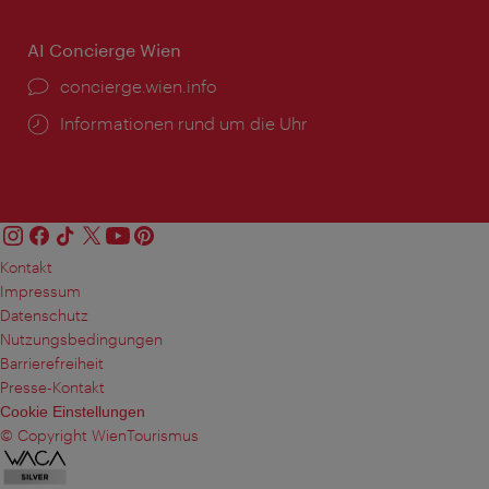
AI Concierge Wien
Ort:
concierge.wien.info
Öffnungszeiten:
Informationen rund um die Uhr
Kontakt
Impressum
Datenschutz
Nutzungsbedingungen
Barrierefreiheit
Presse-Kontakt
Cookie Einstellungen
© Copyright WienTourismus