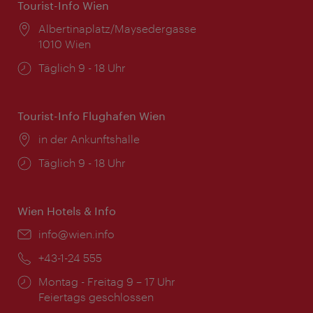
Tourist-Info Wien
Ort:
Albertinaplatz/Maysedergasse
1010 Wien
Öffnungszeiten:
Täglich 9 - 18 Uhr
Tourist-Info Flughafen Wien
Ort:
in der Ankunftshalle
Öffnungszeiten:
Täglich 9 - 18 Uhr
Wien Hotels & Info
Email:
info@wien.info
Telefon:
+43-1-24 555
Öffnungszeiten:
Montag - Freitag 9 – 17 Uhr
Feiertags geschlossen