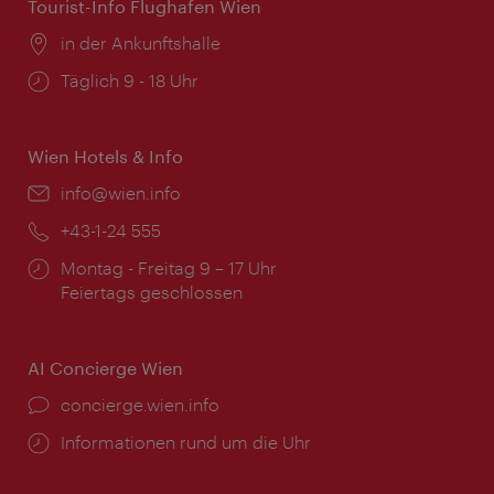
Tourist-Info Flughafen Wien
Ort:
in der Ankunftshalle
Öffnungszeiten:
Täglich 9 - 18 Uhr
Wien Hotels & Info
Email:
info@wien.info
Telefon:
+43-1-24 555
Öffnungszeiten:
Montag - Freitag 9 – 17 Uhr
Feiertags geschlossen
AI Concierge Wien
Ort:
concierge.wien.info
Öffnungszeiten:
Informationen rund um die Uhr