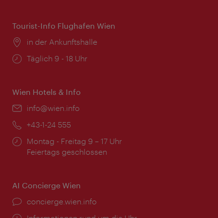
Tourist-Info Flughafen Wien
Ort:
in der Ankunftshalle
Öffnungszeiten:
Täglich 9 - 18 Uhr
Wien Hotels & Info
Email:
info@wien.info
Telefon:
+43-1-24 555
Öffnungszeiten:
Montag - Freitag 9 – 17 Uhr
Feiertags geschlossen
AI Concierge Wien
Ort:
concierge.wien.info
Öffnungszeiten:
Informationen rund um die Uhr