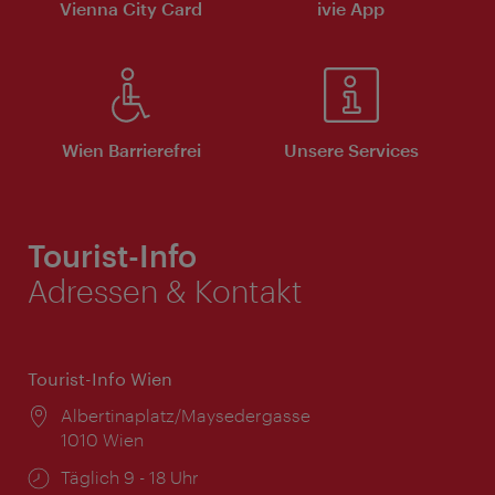
Vienna City Card
ivie App
Wien Barrierefrei
Unsere Services
Tourist-Info
Adressen & Kontakt
Tourist-Info Wien
Ort:
Albertinaplatz/Maysedergasse
1010 Wien
Öffnungszeiten:
Täglich 9 - 18 Uhr