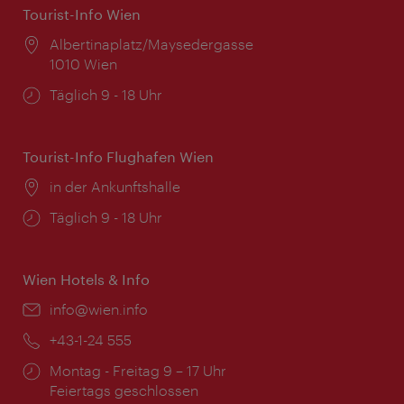
Tourist-Info Wien
Ort:
Albertinaplatz/Maysedergasse
1010 Wien
Öffnungszeiten:
Täglich 9 - 18 Uhr
Tourist-Info Flughafen Wien
Ort:
in der Ankunftshalle
Öffnungszeiten:
Täglich 9 - 18 Uhr
Wien Hotels & Info
Email:
info@wien.info
Telefon:
+43-1-24 555
Öffnungszeiten:
Montag - Freitag 9 – 17 Uhr
Feiertags geschlossen