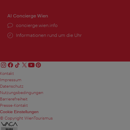
AI Concierge Wien
Ort:
concierge.wien.info
Öffnungszeiten:
Informationen rund um die Uhr
Kontakt
Impressum
Datenschutz
Nutzungsbedingungen
Barrierefreiheit
Presse-Kontakt
Cookie Einstellungen
© Copyright WienTourismus