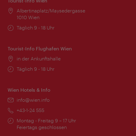
Tourist-Info Wien
Ort:
Albertinaplatz/Maysedergasse
1010 Wien
Öffnungszeiten:
Täglich 9 - 18 Uhr
Tourist-Info Flughafen Wien
Ort:
in der Ankunftshalle
Öffnungszeiten:
Täglich 9 - 18 Uhr
Wien Hotels & Info
Email:
info@wien.info
Telefon:
+43-1-24 555
Öffnungszeiten:
Montag - Freitag 9 – 17 Uhr
Feiertags geschlossen