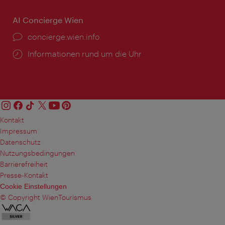
AI Concierge Wien
Ort:
concierge.wien.info
Öffnungszeiten:
Informationen rund um die Uhr
Kontakt
Impressum
Datenschutz
Nutzungsbedingungen
Barrierefreiheit
Presse-Kontakt
Cookie Einstellungen
© Copyright WienTourismus