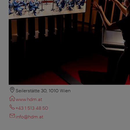
Seilerstätte 30, 1010 Wien
www.hdm.at
+43 1 513 48 50
info@hdm.at