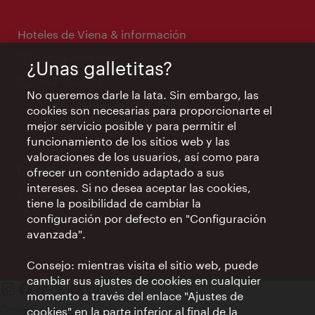
de
apertura:
Hoteles de Viena & información
e-
info@wien.info
¿Unas galletitas?
mail:
Teléfono:
+43-1-24 555
No queremos darle la lata. Sin embargo, las
Horarios
Lunes-Viernes 9:00 – 17:00 h
cookies son necesarias para proporcionarte el
de
Cerrado los días festivos
mejor servicio posible y para permitir el
apertura:
funcionamiento de los sitios web y las
valoraciones de los usuarios, así como para
Conserje IA Viena
ofrecer un contenido adaptado a sus
intereses. Si no desea aceptar las cookies,
concierge.vienna.info
tiene la posibilidad de cambiar la
Información las 24 horas
configuración por defecto en "Configuración
avanzada".
Consejo: mientras visita el sitio web, puede
cambiar sus ajustes de cookies en cualquier
momento a través del enlace "Ajustes de
Contacto
cookies" en la parte inferior al final de la