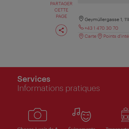
PARTAGER
CETTE
PAGE
Geymüllergasse 1, 1
Partager
+43 1 470 30 70
cette
page
Carte
Points d'int
Services
Informations pratiques
Choses à voir de A
Évènements
Transports