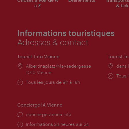
à Z
& tick
Informations touristiques
Adresses & contact
Tourist-Info Vienne
Tourist-I
Lieu:
Albertinaplatz/Maysedergasse
Lieu:
dans l
1010 Vienne
Horai
Tous l
Horaires
Tous les jours de 9h à 18h
d'ouve
d'ouverture:
Concierge IA Vienne
Ort:
concierge.vienna.info
Öffnungszeiten:
Informations 24 heures sur 24