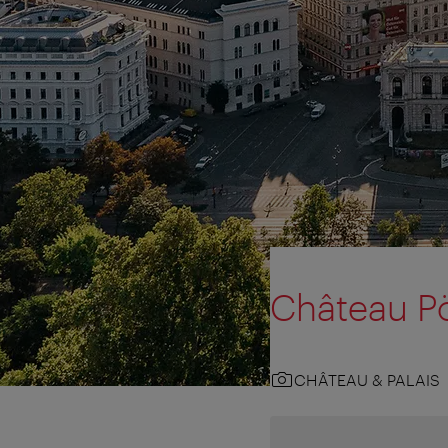
Château Pö
CHÂTEAU & PALAIS