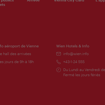
ets
nfo aéroport de Vienne
Wien Hotels & Info
e hall des arrivées
E-
info@wien.info
mail:
res
es jours de 9h à 18h
Téléphone:
+43-1-24 555
rture:
Horaires
Du Lundi au Vendredi de
d'ouverture:
Fermé les jours fériés