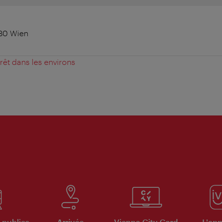
180 Wien
érêt dans les environs
 publics
Arrivée
Vienna City Card
L'appl