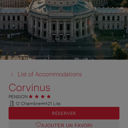
retour
List of Accommodations
à:
Corvinus
PENSION
4 étoiles
12 Chambre
21 Lits
RÉSERVER
AJOUTER UN FAVORI