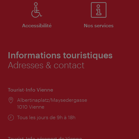
Accessibilité
Nos services
Informations touristiques
Adresses & contact
Tourist-Info Vienne
Lieu:
Albertinaplatz/Maysedergasse
1010 Vienne
Horaires
Tous les jours de 9h à 18h
d'ouverture:
Tourist-Info aéroport de Vienne