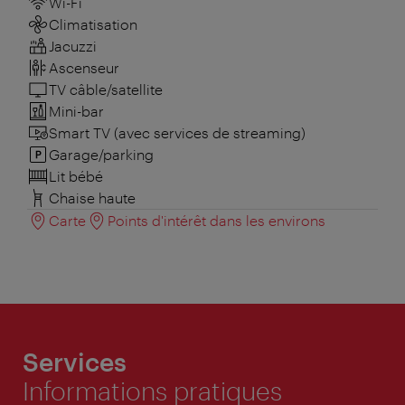
Wi-Fi
Climatisation
Jacuzzi
Ascenseur
TV câble/satellite
Mini-bar
Smart TV (avec services de streaming)
Garage/parking
Lit bébé
Chaise haute
Carte
Points d'intérêt dans les environs
Services
Informations pratiques