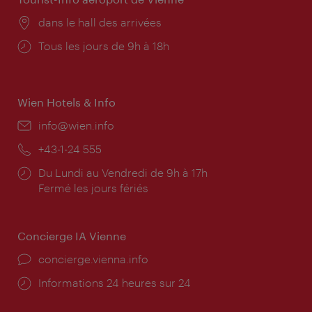
Lieu:
dans le hall des arrivées
Horaires
Tous les jours de 9h à 18h
d'ouverture:
Wien Hotels & Info
E-
info@wien.info
mail:
Téléphone:
+43-1-24 555
Horaires
Du Lundi au Vendredi de 9h à 17h
d'ouverture:
Fermé les jours fériés
Concierge IA Vienne
Ort:
concierge.vienna.info
Öffnungszeiten:
Informations 24 heures sur 24