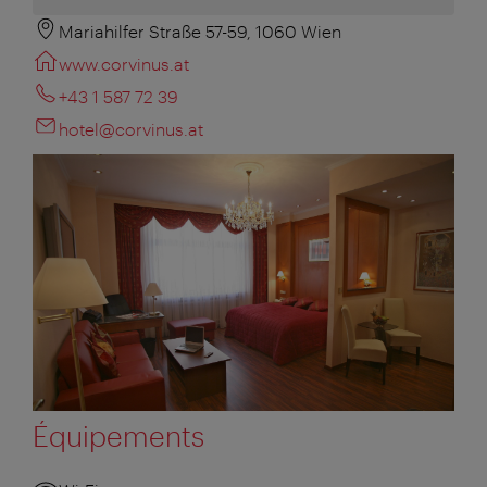
Mariahilfer Straße 57-59, 1060 Wien
www.corvinus.at
+43 1 587 72 39
hotel@corvinus.at
Équipements