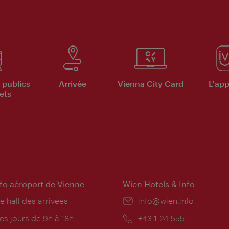
 publics
Arrivée
Vienna City Card
L'appl
ets
nfo aéroport de Vienne
Wien Hotels & Info
e hall des arrivées
E-
info@wien.info
mail:
res
es jours de 9h à 18h
Téléphone:
+43-1-24 555