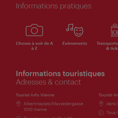
Informations pratiques
Choses à voir de A
Évènements
Transports
à Z
& tick
Informations touristiques
Adresses & contact
Tourist-Info Vienne
Tourist-I
Lieu:
Albertinaplatz/Maysedergasse
Lieu:
dans l
1010 Vienne
Horai
Tous l