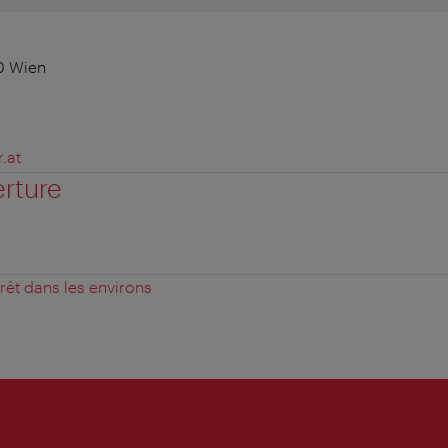
0 Wien
.at
erture
érêt dans les environs