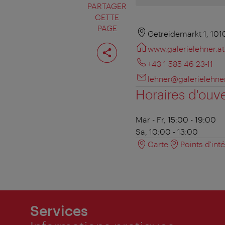
PARTAGER
CETTE
PAGE
Getreidemarkt 1, 101
Partager
www.galerielehner.at
cette
page
+43 1 585 46 23-11
lehner@galerielehner
Horaires d'ouv
Mar - Fr, 15:00 - 19:00
Sa, 10:00 - 13:00
Carte
Points d'int
Services