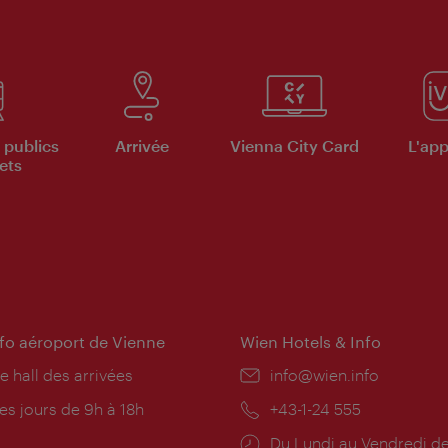
 publics
Arrivée
Vienna City Card
L'appl
ets
nfo aéroport de Vienne
Wien Hotels & Info
e hall des arrivées
E-
info@wien.info
mail:
res
es jours de 9h à 18h
Téléphone:
+43-1-24 555
rture:
Horaires
Du Lundi au Vendredi de