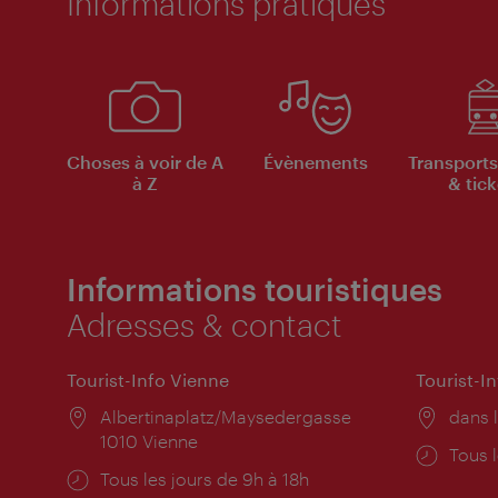
Informations pratiques
Choses à voir de A
Évènements
Transports
à Z
& tick
Informations touristiques
Adresses & contact
Tourist-Info Vienne
Tourist-I
Lieu:
Albertinaplatz/Maysedergasse
Lieu:
dans l
1010 Vienne
Horai
Tous l
Horaires
Tous les jours de 9h à 18h
d'ouve