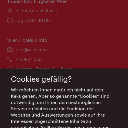
Tourist-Info Flughafen Wien
Ort:
in der Ankunftshalle
Öffnungszeiten:
Täglich 9 - 18 Uhr
Wien Hotels & Info
Email:
info@wien.info
Telefon:
+43-1-24 555
Öffnungszeiten:
Montag - Freitag 9 – 17 Uhr
Feiertags geschlossen
Cookies gefällig?
Wir möchten Ihnen natürlich nicht auf den
AI Concierge Wien
Keks gehen. Aber so genannte “Cookies” sind
notwendig, um Ihnen den bestmöglichen
Ort:
concierge.wien.info
Service zu bieten und die Funktion der
Öffnungszeiten:
Informationen rund um die Uhr
Websites und Auswertungen sowie auf Ihre
Interessen zugeschnittene Inhalte zu
ermöglichen. Sollten Sie dies nicht wünschen,