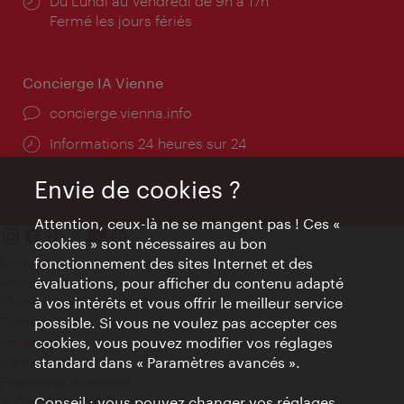
Horaires
Du Lundi au Vendredi de 9h à 17h
d'ouverture:
Fermé les jours fériés
Concierge IA Vienne
Ort:
concierge.vienna.info
Öffnungszeiten:
Informations 24 heures sur 24
Envie de cookies ?
Attention, ceux-là ne se mangent pas ! Ces «
cookies » sont nécessaires au bon
Contact
fonctionnement des sites Internet et des
Mentions obligatoires
évaluations, pour afficher du contenu adapté
Charte sur le respect de la vie privée
à vos intérêts et vous offrir le meilleur service
Terms of Use
possible. Si vous ne voulez pas accepter ces
Accessibilité
cookies, vous pouvez modifier vos réglages
Contact presse
standard dans « Paramètres avancés ».
Paramètres de cookies
© Copyright WienTourismus
Conseil : vous pouvez changer vos réglages