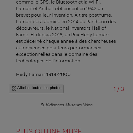
comme le GPS, le Bluetooth et la Wi-Fi.
Lamarr et Antheil obtiennent en 1942 un
brevet pour leur invention. À titre posthume,
Lamarr sera admise en 2014 au Panthéon des
découvreurs, le National Inventors Hall of
Fame. Et depuis 2018, un Prix Hedy Lamarr
est décerné chaque année à des chercheuses
autrichiennes pour leurs performances
exceptionnelles dans le domaine des
technologies de l’information.
Hedy Lamarr 1914-2000
sur
Afficher toutes les photos
1
/
3
com
© Jüdisches Museum Wien
© 
PLUS QU’UNE MUSE