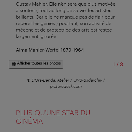
Gustav Mahler. Elle n’en sera que plus motivée
à soutenir, tout au long de sa vie, les artistes
brillants. Car elle ne manque pas de flair pour
repérer les génies ; pourtant, son activité de
mécène et de protectrice des arts est restée
largement ignorée.
Alma Mahler-Werfel 1879-1964
sur
Afficher toutes les photos
1
/
3
m
© D'Ora-Benda, Atelier / ÖNB-Bildarchiv /
© D
picturedesk.com
PLUS QU’UNE STAR DU
CINÉMA