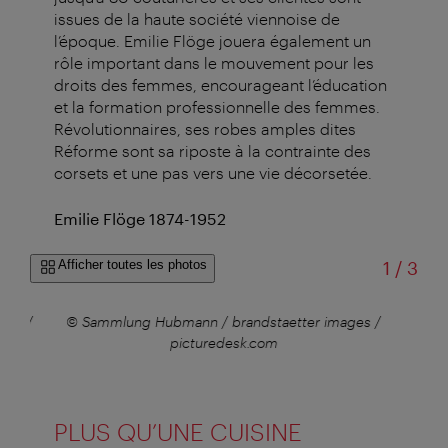
issues de la haute société viennoise de
l’époque. Emilie Flöge jouera également un
rôle important dans le mouvement pour les
droits des femmes, encourageant l’éducation
et la formation professionnelle des femmes.
Révolutionnaires, ses robes amples dites
Réforme sont sa riposte à la contrainte des
corsets et une pas vers une vie décorsetée.
Emilie Flöge 1874-1952
sur
Afficher toutes les photos
1
/
3
ages /
© Sammlung Hubmann / brandstaetter images /
picturedesk.com
PLUS QU’UNE CUISINE