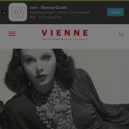
ivie - Vienna Guide
View
WienTourismus / Vienna Tourist Board
free - In Google Play
Afficher
Rech
/
masquer
la
Navigation
Contenu
navigation