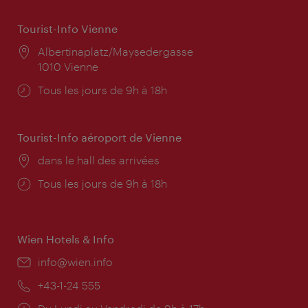
Tourist-Info Vienne
Lieu:
Albertinaplatz/Maysedergasse
1010 Vienne
Horaires
Tous les jours de 9h à 18h
d'ouverture:
Tourist-Info aéroport de Vienne
Lieu:
dans le hall des arrivées
Horaires
Tous les jours de 9h à 18h
d'ouverture:
Wien Hotels & Info
E-
info@wien.info
mail:
Téléphone:
+43-1-24 555