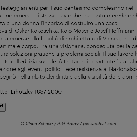
 festeggiamenti per il suo centesimo compleanno nel 1
 - nemmeno lei stessa - avrebbe mai potuto credere c
to a una donna l’incarico di costruire una casa.
ieva di Oskar Kokoschka, Kolo Moser e Josef Hoffmann.
e ammesse alla facoltà di architettura di Vienna, e si 
anima e corpo. Era una visionaria, conosciuta per la ca
ttura soluzioni pratiche a problemi sociali. Il suo lavor
te sull’edilizia sociale. Altrettanto importante fu anche
azione agli eventi politici: fece resistenza al Nazionals
pegnò nell’ambito dei diritti e della visibilità delle donn
te- Lihotzky 1897-2000
ni
© Ulrich Schnarr / APA-Archiv / picturedesk.com