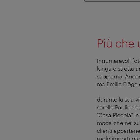
Più che
Innumerevoli foto
lunga e stretta a
sappiamo. Ancora
ma Emilie Flöge 
durante la sua v
sorelle Pauline 
“Casa Piccola” in
moda che nel suo 
clienti apparten
ruolo importante 