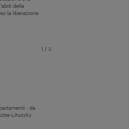
abiti della
rso la liberazione
di
1
/
3
ppartamenti - da
hütte-Lihotzky