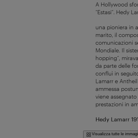
A Hollywood sfon
“Estasi”. Hedy La
una pioniera in a
marito, il compos
comunicazioni se
Mondiale. Il sis
hopping”, mirava 
da parte delle f
confluì in segui
Lamarr e Antheil
ammessa postuma
viene assegnato a
prestazioni in a
Hedy Lamarr 19
Visualizza tutte le immagi