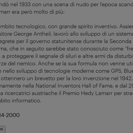
dò nel 1933 con una scena di nudo per l’epoca scanda
marr era però molto di più:
mbito tecnologico, con grande spirito inventivo. Assiem
itore George Antheil, lavorò allo sviluppo di un sistem
grete per il governo statunitense durante la Seconda
tema, che in seguito sarebbe stato conosciuto come “f
a proteggere il segnale di siluri e altre armi da disturb
orze del nemico. Anche se la sua formula non venne util
to nello sviluppo di tecnologie moderne come GPS, Blue
 ottennero un brevetto per la loro invenzione nel 1942.
mente nella National Inventors Hall of Fame, e dal 
 ricercatrici austriache il Premio Hedy Lamarr per stra
mbito informatico.
14-2000
ni