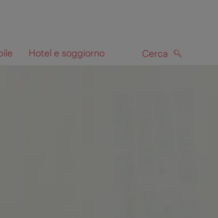
bile
Hotel e soggiorno
Cerca
CERCA
lla mappa