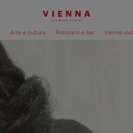
à
Arte e cultura
Ristoranti e bar
Vienna vivi
Mostra i risultati della ricerca su