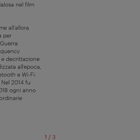
losa nel film
e all’allora
a per
 Guerra
requency
i e decrittazione
izzata all’epoca,
tooth e Wi-Fi.
 Nel 2014 fu
2018 ogni anno
ordinarie
di
1
/
3