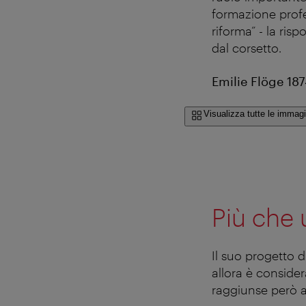
formazione profes
riforma” - la ris
dal corsetto.
Emilie Flöge 18
Visualizza tutte le immagi
Più che
Il suo progetto d
allora è conside
raggiunse però an