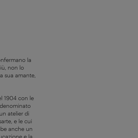
confermano la
iù, non lo
la sua amante,
el 1904 con le
io denominato
un atelier di
rte, e le cui
 ebbe anche un
ducazione e la