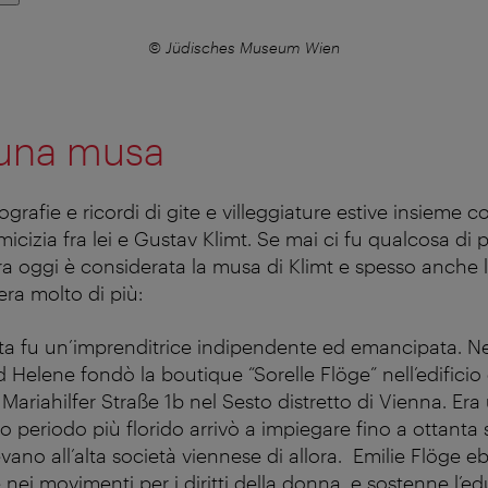
© Jüdisches Museum Wien
 una musa
grafie e ricordi di gite e villeggiature estive insieme 
micizia fra lei e Gustav Klimt. Se mai ci fu qualcosa di p
 oggi è considerata la musa di Klimt e spesso anche 
era molto di più:
ita fu un’imprenditrice indipendente ed emancipata. N
ed Helene fondò la boutique “Sorelle Flöge” nell’edific
 Mariahilfer Straße 1b nel Sesto distretto di Vienna. Era 
periodo più florido arrivò a impiegare fino a ottanta sa
evano all’alta società viennese di allora. Emilie Flöge
nei movimenti per i diritti della donna, e sostenne l’e