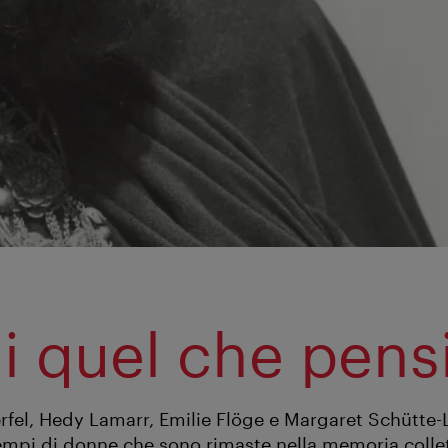
di quel che pens
fel, Hedy Lamarr, Emilie Flöge e Margaret Schütte-
empi di donne che sono rimaste nella memoria colle