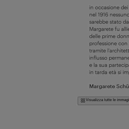
in occasione dei
nel 1916 nessuno
sarebbe stato da
Margarete fu all
delle prime donn
professione con 
tramite l’archite
influsso permanen
e la sua partecip
in tarda età si im
Margarete Schüt
Visualizza tutte le immagi