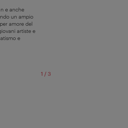
ann e anche
vendo un ampio
 per amore del
iovani artiste e
enatismo e
di
1
/
3
© D'Or