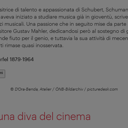
sitrice di talento e appassionata di Schubert, Schum
aveva iniziato a studiare musica già in gioventù, scri
zzi musicali. Una passione che in seguito mise da parte
sitore Gustav Mahler, dedicandosi però al sostegno di g
ande fiuto per il genio, e tuttavia la sua attività di mec
ti rimase quasi inosservata.
fel 1879-1964
ni
© D'Ora-Benda, Atelier / ÖNB-Bildarchiv / picturedesk.com
una diva del cinema