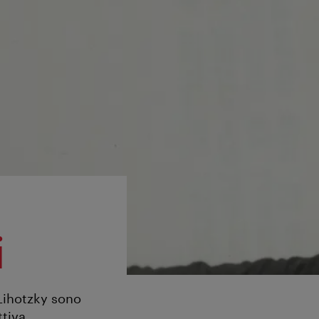
i
Lihotzky sono
ttiva