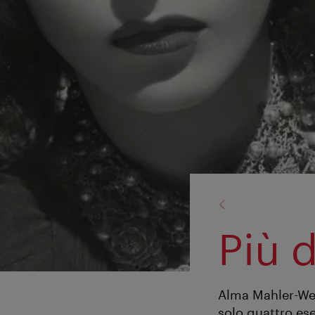
torna
a:
Più 
Alma Mahler-Wer
solo quattro es