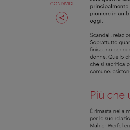
CONDIVIDI
principalmente a
pioniere in ambi
Condividi
pagina
oggi.
Scandali, relazio
Soprattutto quan
finiscono per canc
donne. Quello ch
che si sacrifica p
comune: esistono
Più che
È rimasta nella 
per le sue relaz
Mahler-Werfel er