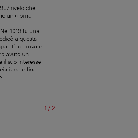
997 rivelò che
he un giorno
 Nel 1919 fu una
dedicò a questa
pacità di trovare
o ha avuto un
 il suo interesse
ocialismo e fino
e.
di
1
/
2
©