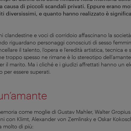
 causa di piccoli scandali privati. Eppure erano mol
ti diversissimi, e quanto hanno realizzato è signific
ni clandestine e voci di corridoio affascinano la societ
do riguardano personaggi conosciuti di sesso femmini
ellare il talento, l’opera e l’eredità artistica, tecnica e
e troppo spesso ne rimane è lo stereotipo dell’amante
er il marito. Ma i cliché e i giudizi affrettati hanno un 
 per essere superati.
 un’amante
memoria come moglie di Gustav Mahler, Walter Gropius
ioni con Klimt, Alexander von Zemlinsky e Oskar Kokos
a molto di più: