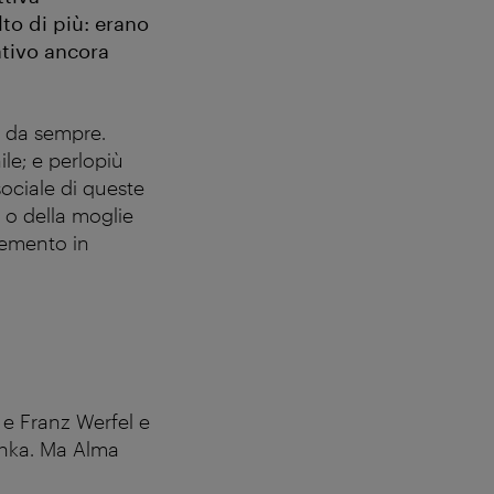
to di più: erano
ativo ancora
à da sempre.
le; e perlopiù
 sociale di queste
 o della moglie
elemento in
 e Franz Werfel e
chka. Ma Alma