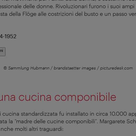
sionale delle donne. Rivoluzionari furono i suoi ampi “
posta della Flöge alle costrizioni del busto e un passo ve
74-1952
ni
© Sammlung Hubmann / brandstaetter images / picturedesk.com
 una cucina componibile
i cucina standardizzata fu installato in circa 10.000 a
rata la “madre delle cucine componibili”. Margarete Sc
che molti altri traguardi: