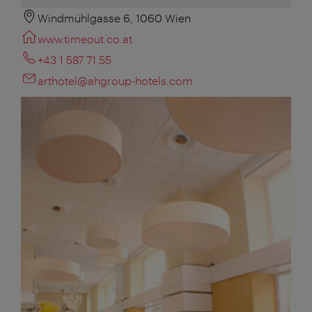
Windmühlgasse 6, 1060 Wien
www.timeout.co.at
+43 1 587 71 55
arthotel@ahgroup-hotels.com