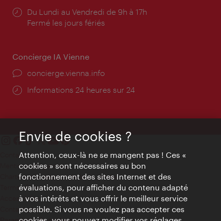
Horaires
Du Lundi au Vendredi de 9h à 17h
d'ouverture:
Fermé les jours fériés
Concierge IA Vienne
Ort:
concierge.vienna.info
Öffnungszeiten:
Informations 24 heures sur 24
Envie de cookies ?
Attention, ceux-là ne se mangent pas ! Ces «
Contact
cookies » sont nécessaires au bon
Mentions obligatoires
fonctionnement des sites Internet et des
Charte sur le respect de la vie privée
évaluations, pour afficher du contenu adapté
Terms of Use
à vos intérêts et vous offrir le meilleur service
Accessibilité
possible. Si vous ne voulez pas accepter ces
Contact presse
cookies, vous pouvez modifier vos réglages
Paramètres de cookies