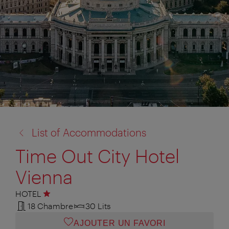
retour
List of Accommodations
à:
Time Out City Hotel
Vienna
HOTEL
1 étoile
18 Chambre
30 Lits
AJOUTER UN FAVORI