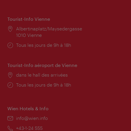
Tourist-Info Vienne
Lieu:
Albertinaplatz/Maysedergasse
1010 Vienne
Horaires
Tous les jours de 9h à 18h
d'ouverture:
Tourist-Info aéroport de Vienne
Lieu:
dans le hall des arrivées
Horaires
Tous les jours de 9h à 18h
d'ouverture:
Wien Hotels & Info
E-
info@wien.info
mail:
Téléphone:
+43-1-24 555