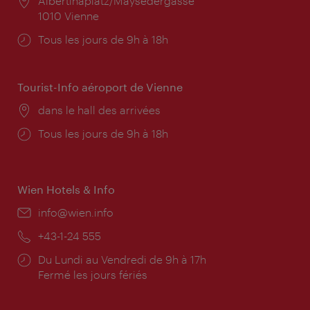
Lieu:
Albertinaplatz/Maysedergasse
1010 Vienne
Horaires
Tous les jours de 9h à 18h
d'ouverture:
Tourist-Info aéroport de Vienne
Lieu:
dans le hall des arrivées
Horaires
Tous les jours de 9h à 18h
d'ouverture:
Wien Hotels & Info
E-
info@wien.info
mail:
Téléphone:
+43-1-24 555
Horaires
Du Lundi au Vendredi de 9h à 17h
d'ouverture:
Fermé les jours fériés