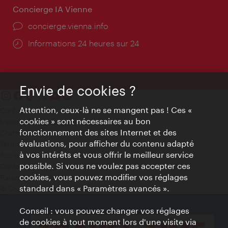
Concierge IA Vienne
Ort:
concierge.vienna.info
Öffnungszeiten:
Informations 24 heures sur 24
Envie de cookies ?
Attention, ceux-là ne se mangent pas ! Ces «
Contact
cookies » sont nécessaires au bon
Mentions obligatoires
fonctionnement des sites Internet et des
Charte sur le respect de la vie privée
évaluations, pour afficher du contenu adapté
Terms of Use
à vos intérêts et vous offrir le meilleur service
Accessibilité
possible. Si vous ne voulez pas accepter ces
Contact presse
cookies, vous pouvez modifier vos réglages
Paramètres de cookies
standard dans « Paramètres avancés ».
© Copyright WienTourismus
Conseil : vous pouvez changer vos réglages
de cookies à tout moment lors d'une visite via