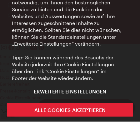
notwendig, um Ihnen den bestmöglichen
Ort:
concierge.wien.info
Service zu bieten und die Funktion der
Öffnungszeiten:
Informationen rund um die Uhr
Websites und Auswertungen sowie auf Ihre
Interessen zugeschnittene Inhalte zu
ermöglichen. Sollten Sie dies nicht wünschen,
können Sie die Standardeinstellungen unter
„Erweiterte Einstellungen“ verändern.
Kontakt
Tipp: Sie können während des Besuchs der
Impressum
Website jederzeit Ihre Cookie Einstellungen
Datenschutz
über den Link “Cookie Einstellungen” im
Nutzungsbedingungen
Footer der Website wieder ändern.
Barrierefreiheit
Presse-Kontakt
ERWEITERTE EINSTELLUNGEN
Cookie Einstellungen
© Copyright WienTourismus
ivie - Die offizielle City Guide App
ALLE COOKIES AKZEPTIEREN
Schlie