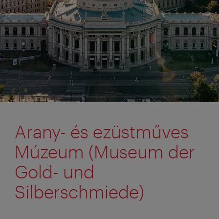
Arany- és ezüstműves
Múzeum (Museum der
Gold- und
Silberschmiede)