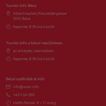
Tourist-Info Bécs
Helyszín:
Albertinaplatz/Maysedergasse
1010 Bécs
Nyitva
Naponta 9-18 óra között
tartás:
Tourist-Info a bécsi repülőtéren
Helyszín:
az érkezési csarnokban
Nyitva
Naponta 9-18 óra között
tartás:
Bécsi szállodák & infó
E-
info@wien.info
mail:
Telefon:
+43-1-24 555
Nyitva
Hétfő-Péntek 9 – 17 óráig