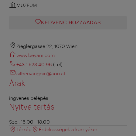
MÚZEUM
KEDVENC HOZZÁADÁS
Zieglergasse 22, 1070 Wien
www.beyars.com
+43 1 523 40 96
(Tel)
silbervaugoin@aon.at
Árak
ingyenes belépés
Nyitva tartás
Sze., 15:00 - 18:00
Térkép
Érdekességek a környéken