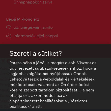
tartás:
Ünnepnapokon zárva
Bécsi MI-konciérz
concierge.vienna.info
Információk éjjel-nappal
Szereti a sütiket?
Persze néha a jóból is megárt a sok. Viszont az
úgy nevezett sütik szükségesek ahhoz, hogy a
Kapcsolat
legjobb szolgáltatást nyújthassuk Önnek.
Credits
Lehetővé teszik a weboldalak és kiértékelések
Adatvédelmi nyilatkozat
működtetését, valamint az Ön érdeklődési
Terms of Use
köreire szabott tartalom biztosítását. Ha nem
Megközelíthetőség
óhajtja ezt, akkor módosítsa az
Sajtókapcsolat
alapértelmezett beállításokat a „Részletes
Sütik beállítása
beállítások“ alatt.
© Copyright WienTourismus