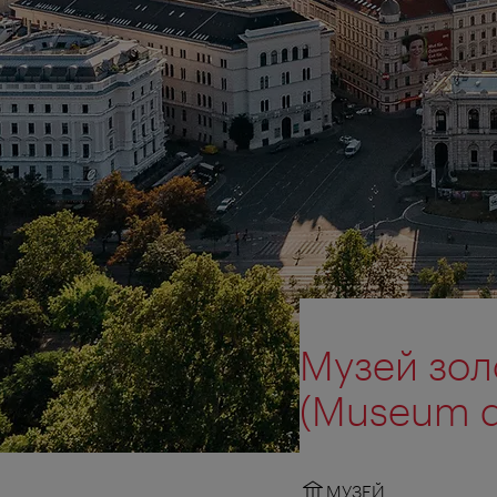
Музей зол
(Museum d
МУЗЕЙ