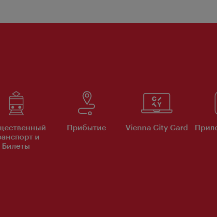
щественный
Прибытие
Vienna City Card
Прило
ранспорт и
Билеты