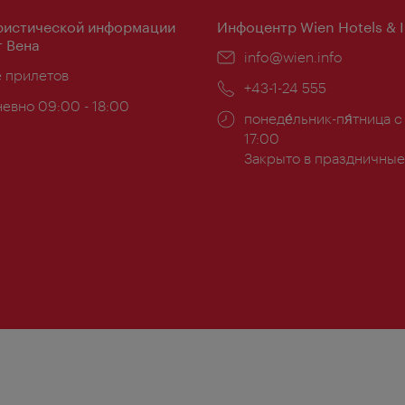
ристической информации
Инфоцентр Wien Hotels & 
 Вена
Эл.
info@wien.info
ложение:
е прилетов
почта:
Телефон:
+43-1-24 555
евно 09:00 - 18:00
Часы
понеде́льник-пя́тница с
ы:
работы:
17:00
Закрыто в праздничные