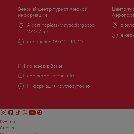
Венский центр туристической
Центр ту
информации
Аэропорт
Расположение:
Albertinaplatz/Maysedergasse
Распо
в зал
1010 Wien
Часы
ежедн
Часы
ежедневно 09:00 - 18:00
работ
работы:
ИИ-консьерж Вены
concierge.vienna.info
Информация круглосуточно
Контакт
Credits