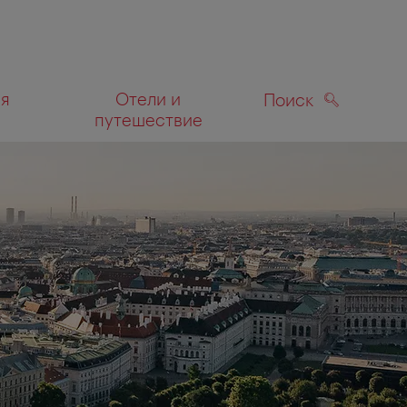
ля
Отели и
Поиск
путешествие
ПОИСК
а карте