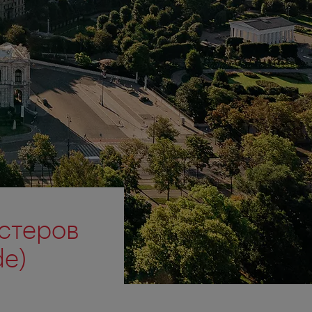
астеров
de)