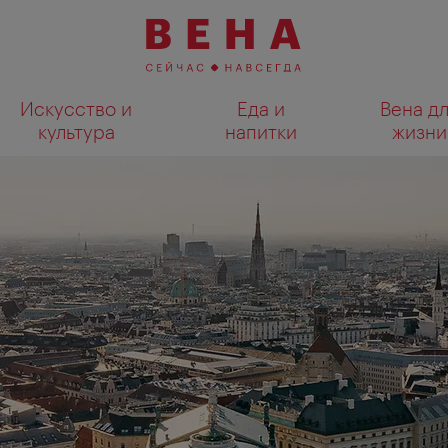
Искусство и
Еда и
Вена д
культура
напитки
жизни
Показать результаты поиска н