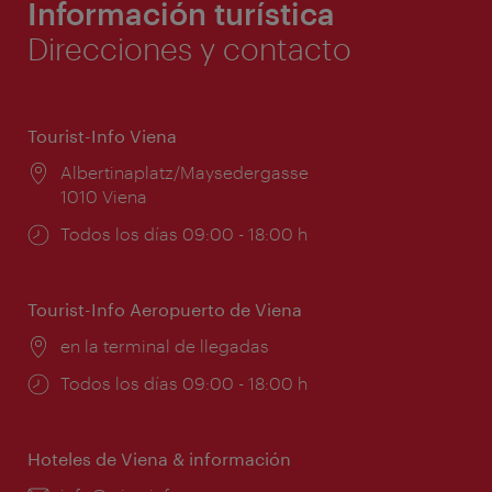
Información turística
Direcciones y contacto
Tourist-Info Viena
Lugar:
Albertinaplatz/Maysedergasse
1010 Viena
Horarios
Todos los días 09:00 - 18:00 h
de
apertura:
Tourist-Info Aeropuerto de Viena
Lugar:
en la terminal de llegadas
Horarios
Todos los días 09:00 - 18:00 h
de
apertura:
Hoteles de Viena & información