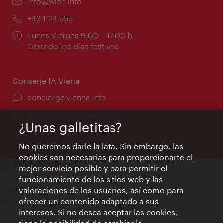
e-
info@wien.info
mail:
Teléfono:
+43-1-24 555
Horarios
Lunes-Viernes 9:00 – 17:00 h
de
Cerrado los días festivos
apertura:
Conserje IA Viena
concierge.vienna.info
Información las 24 horas
¿Unas galletitas?
No queremos darle la lata. Sin embargo, las
cookies son necesarias para proporcionarte el
mejor servicio posible y para permitir el
funcionamiento de los sitios web y las
Contacto
valoraciones de los usuarios, así como para
Aviso legal
ofrecer un contenido adaptado a sus
Política de privacidad de datos
intereses. Si no desea aceptar las cookies,
Terms of Use
tiene la posibilidad de cambiar la