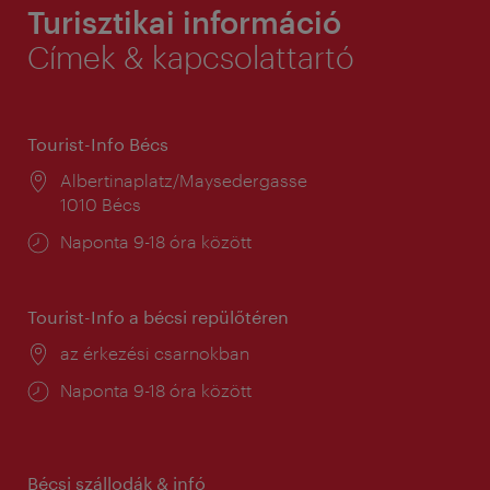
Turisztikai információ
Címek & kapcsolattartó
Tourist-Info Bécs
Helyszín:
Albertinaplatz/Maysedergasse
1010 Bécs
Nyitva
Naponta 9-18 óra között
tartás:
Tourist-Info a bécsi repülőtéren
Helyszín:
az érkezési csarnokban
Nyitva
Naponta 9-18 óra között
tartás:
Bécsi szállodák & infó