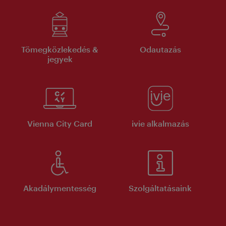
Tömegközlekedés &
Odautazás
jegyek
Vienna City Card
ivie alkalmazás
Akadálymentesség
Szolgáltatásaink