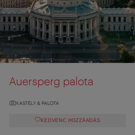
Auersperg palota
KASTÉLY & PALOTA
KEDVENC HOZZÁADÁS