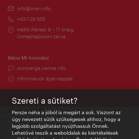
E-
info@wien.info
mail:
Telefon:
+43-1-24 555
Nyitva
Hétfő-Péntek 9 – 17 óráig
tartás:
Ünnepnapokon zárva
Bécsi MI-konciérz
concierge.vienna.info
Információk éjjel-nappal
Szereti a sütiket?
Persze néha a jóból is megárt a sok. Viszont az
úgy nevezett sütik szükségesek ahhoz, hogy a
Kapcsolat
legjobb szolgáltatást nyújthassuk Önnek.
Credits
Lehetővé teszik a weboldalak és kiértékelések
Adatvédelmi nyilatkozat