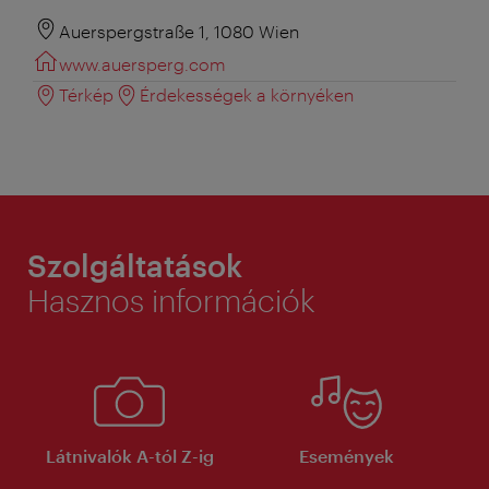
Auerspergstraße 1, 1080 Wien
www.auersperg.com
Térkép
Érdekességek a környéken
Szolgáltatások
Hasznos információk
Látnivalók A-tól Z-ig
Események