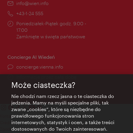
E-
info@wien.info
mail:
Telefon:
+43-1-24 555
Godziny
Poniedziałek-Piątek godz. 9.00 -
otwarcia:
17.00
Zamknięte w święta państwowe
Concierge AI Wiedeń
concierge.vienna.info
Informacje przez całą dobę
Może ciasteczka?
Nie chodzi nam rzecz jasna o te ciasteczka do
jedzenia. Mamy na myśli specjalne pliki, tak
zwane „cookies”, które są niezbędne do
prawidłowego funkcjonowania stron
Kontakt
internetowych, statystyk i ocen, a także treści
Credits
dostosowanych do Twoich zainteresowań.
Zgoda na przetwarzanie danych osobowych