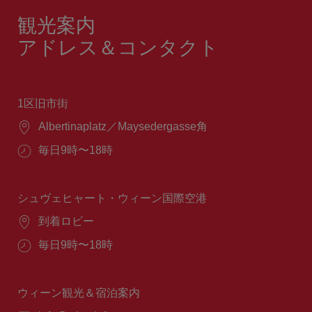
観光案内
アドレス＆コンタクト
1区旧市街
場
Albertinaplatz／Maysedergasse角
所：
営
毎日9時〜18時
業
時
間：
シュヴェヒャート・ウィーン国際空港
場
到着ロビー
所：
営
毎日9時〜18時
業
時
間：
ウィーン観光＆宿泊案内