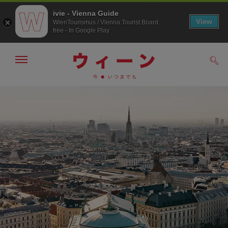
ivie - Vienna Guide
View
WienTourismus / Vienna Tourist Board
free - In Google Play
メ
検
ニ
索
ュ
メ
こ
す
ー
る
ニ
の
の
ュ
ペ
表
ー
ー
示・
非
へ
ジ
表
の
示
ト
ッ
プ
へ