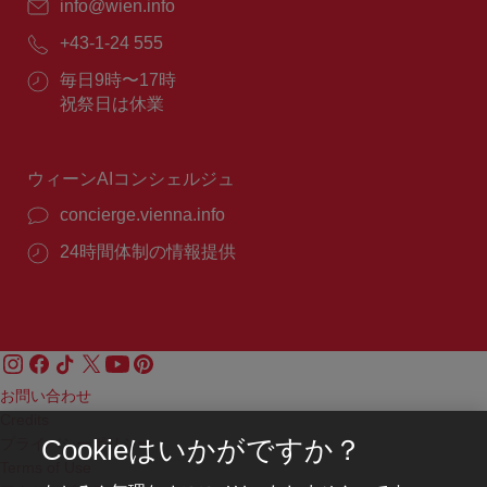
E
info@wien.info
メ
電
+43-1-24 555
ー
話
ル：
営
毎日9時〜17時
番
業
祝祭日は休業
号：
時
間：
ウィーンAIコンシェルジュ
concierge.vienna.info
24時間体制の情報提供
お問い合わせ
Credits
プライバシーポリシー
Cookieはいかがですか？
Terms of Use