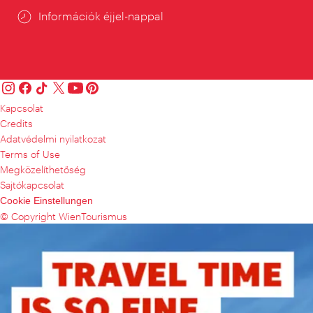
Információk éjjel-nappal
Kapcsolat
Credits
Adatvédelmi nyilatkozat
Terms of Use
Megközelíthetőség
Sajtókapcsolat
Cookie Einstellungen
© Copyright WienTourismus