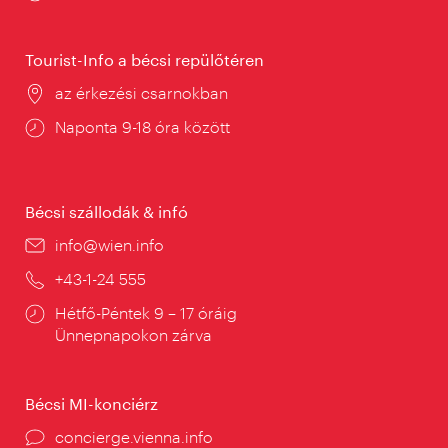
tartás:
Tourist-Info a bécsi repülőtéren
Helyszín:
az érkezési csarnokban
Nyitva
Naponta 9-18 óra között
tartás:
Bécsi szállodák & infó
E-
info@wien.info
mail:
Telefon:
+43-1-24 555
Nyitva
Hétfő-Péntek 9 – 17 óráig
tartás:
Ünnepnapokon zárva
Bécsi MI-konciérz
concierge.vienna.info