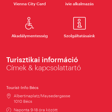
Vienna City Card
ivie alkalmazás
Akadálymentesség
Szolgáltatásaink
Turisztikai információ
Címek & kapcsolattartó
Tourist-Info Bécs
Helyszín:
Albertinaplatz/Maysedergasse
1010 Bécs
Nyitva
Naponta 9-18 óra között