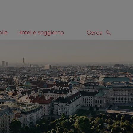
bile
Hotel e soggiorno
Cerca
CERCA
lla mappa