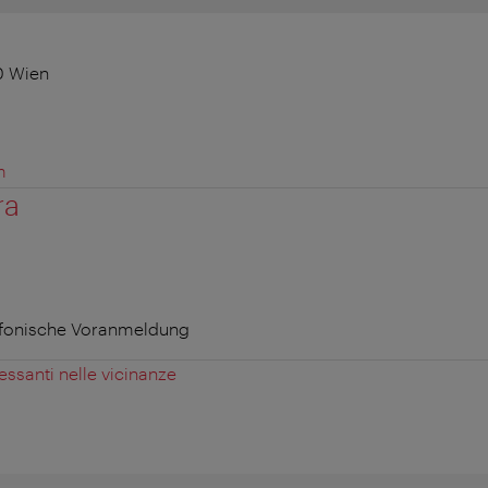
0 Wien
m
ra
efonische Voranmeldung
essanti nelle vicinanze