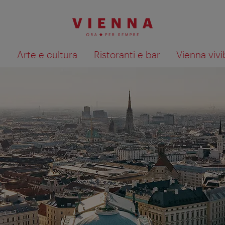
à
Arte e cultura
Ristoranti e bar
Vienna vivi
Mostra i risultati della ricerca su