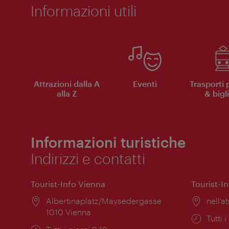
Informazioni utili
Attrazioni dalla A
Eventi
Trasporti 
alla Z
& bigli
Informazioni turistiche
Indirizzi e contatti
Tourist-Info Vienna
Tourist-I
Posizione:
Albertinaplatz/Maysedergasse
Posiz
nell’at
1010 Vienna
Orari
Tutti i