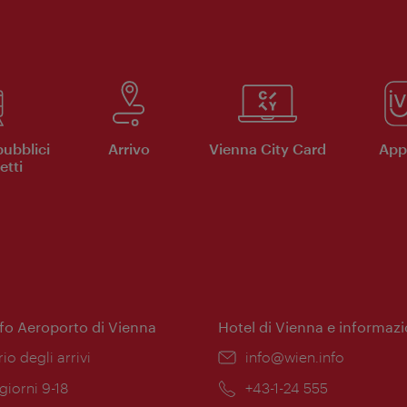
pubblici
Arrivo
Vienna City Card
App 
etti
nfo Aeroporto di Vienna
Hotel di Vienna e informazi
ione:
rio degli arrivi
Email:
info@wien.info
 giorni 9-18
Telefono:
+43-1-24 555