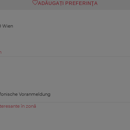
ADĂUGAȚI PREFERINŢA
0 Wien
m
efonische Voranmeldung
teresante în zonă