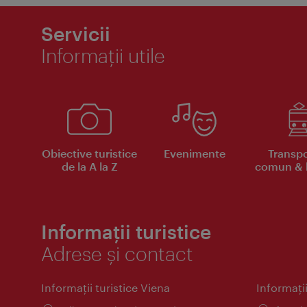
Servicii
Informaţii utile
Obiective turistice
Evenimente
Transpo
de la A la Z
comun & b
Informații turistice
Adrese și contact
Informaţii turistice Viena
Informaţii