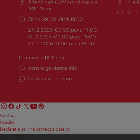
Locul:
Albertinaplatz/Maysedergasse
Locul
în sal
1010 Viena
Progr
Zilni
Program:
Zilnic 09:00 până 18:00
24.12.2025: 09:00 până 14:00
31.12.2025: 09:00 până 16:00
01.01.2026: 11:00 până 18:00
Concierge IA Viena
concierge.vienna.info
Informații non-stop
Contact
Credits
Declaraţie privind protecţia datelor
Terms of Use