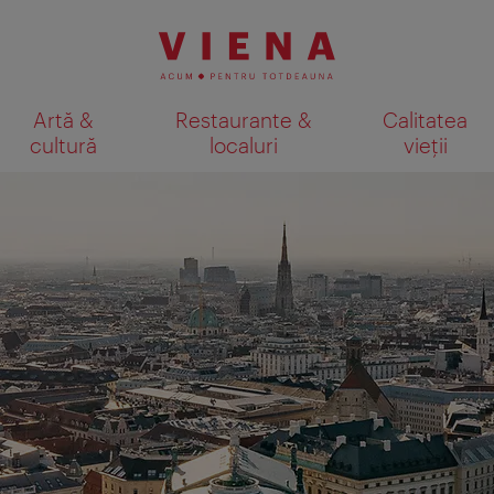
Artă &
Restaurante &
Calitatea
cultură
localuri
vieții
Afişare rezultate căutare pe