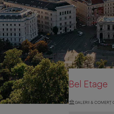
Bel Etage
GALERII & COMERŢ 