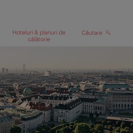
Hoteluri & planuri de
Căutare
călătorie
CĂUTARE
 hartă