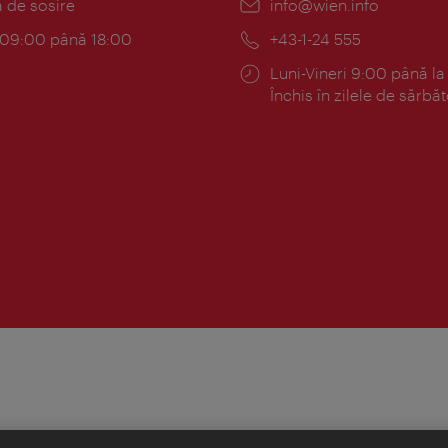
:
a de sosire
E-
info@wien.info
mail:
am:
c 09:00 până 18:00
Telefon:
+43-1-24 555
Program:
Luni-Vineri 9:00 până la
Închis în zilele de sărbăt