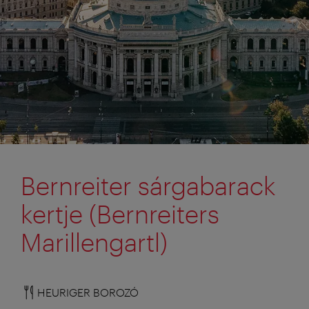
Bernreiter sárgabarack
kertje (Bernreiters
Marillengartl)
HEURIGER BOROZÓ