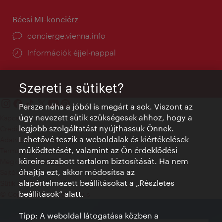
Bécsi MI-konciérz
concierge.vienna.info
Információk éjjel-nappal
Szereti a sütiket?
Persze néha a jóból is megárt a sok. Viszont az
úgy nevezett sütik szükségesek ahhoz, hogy a
Kapcsolat
legjobb szolgáltatást nyújthassuk Önnek.
Credits
Lehetővé teszik a weboldalak és kiértékelések
Adatvédelmi nyilatkozat
működtetését, valamint az Ön érdeklődési
Terms of Use
köreire szabott tartalom biztosítását. Ha nem
Megközelíthetőség
óhajtja ezt, akkor módosítsa az
Sajtókapcsolat
alapértelmezett beállításokat a „Részletes
Sütik beállítása
beállítások“ alatt.
© Copyright WienTourismus
Tipp: A weboldal látogatása közben a