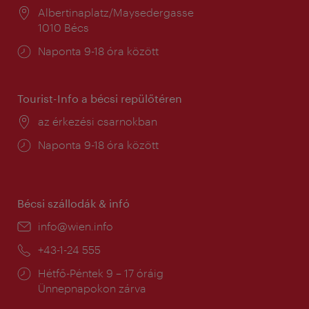
Helyszín:
Albertinaplatz/Maysedergasse
1010 Bécs
Nyitva
Naponta 9-18 óra között
tartás:
Tourist-Info a bécsi repülőtéren
Helyszín:
az érkezési csarnokban
Nyitva
Naponta 9-18 óra között
tartás:
Bécsi szállodák & infó
E-
info@wien.info
mail:
Telefon:
+43-1-24 555
Nyitva
Hétfő-Péntek 9 – 17 óráig
tartás:
Ünnepnapokon zárva