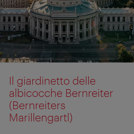
Il giardinetto delle
albicocche Bernreiter
(Bernreiters
Marillengartl)