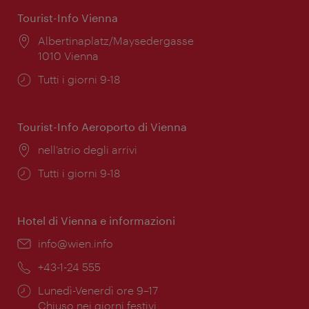
Tourist-Info Vienna
Posizione:
Albertinaplatz/Maysedergasse
1010 Vienna
Orari
Tutti i giorni 9-18
di
apertura:
Tourist-Info Aeroporto di Vienna
Posizione:
nell’atrio degli arrivi
Orari
Tutti i giorni 9-18
di
apertura:
Hotel di Vienna e informazioni
Email:
info@wien.info
Telefono:
+43-1-24 555
Orari
Lunedì-Venerdì ore 9–17
di
Chiuso nei giorni festivi