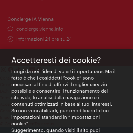
apertura:
Concierge IA Vienna
Ort:
concierge.vienna.info
Öffnungszeiten:
Informazioni 24 ore su 24
Accetteresti dei cookie?
Lungi da noi l’idea di volerti importunare. Ma il
fatto è che i cosiddetti “cookie” sono
Contatti
necessari al fine di offrirvi il miglior servizio
Colophon
possibile e consentire il funzionamento del
Dichiarazione sulla protezione dei dati
sito web, le analisi della navigazione e i
Terms of Use
contenuti ottimizzati in base ai tuoi interessi.
Accessibilità
Se non vuoi abilitarli, puoi modificare le tue
Contatto stampa
impostazioni standard in “Impostazioni
Impostazioni cookie
cookie”.
© Copyright WienTourismus
Suggerimento: quando visiti il sito puoi