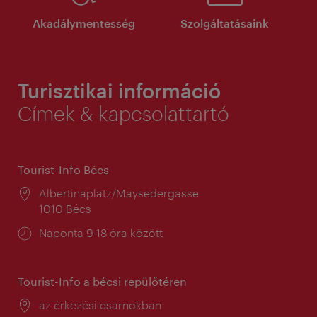
Akadálymentesség
Szolgáltatásaink
Turisztikai információ
Címek & kapcsolattartó
Tourist-Info Bécs
Helyszín:
Albertinaplatz/Maysedergasse
1010 Bécs
Nyitva
Naponta 9-18 óra között
tartás:
Tourist-Info a bécsi repülőtéren
Helyszín:
az érkezési csarnokban