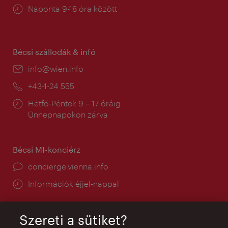
Nyitva
Naponta 9-18 óra között
tartás:
Bécsi szállodák & infó
E-
info@wien.info
mail:
Telefon:
+43-1-24 555
Nyitva
Hétfő-Péntek 9 – 17 óráig
tartás:
Ünnepnapokon zárva
Bécsi MI-konciérz
concierge.vienna.info
Információk éjjel-nappal
Szereti a sütiket?