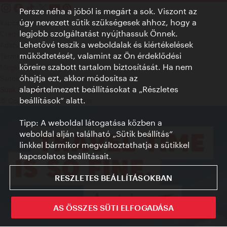
Persze néha a jóból is megárt a sok. Viszont az
úgy nevezett sütik szükségesek ahhoz, hogy a
Kapcsolat
legjobb szolgáltatást nyújthassuk Önnek.
Credits
Lehetővé teszik a weboldalak és kiértékelések
Adatvédelmi nyilatkozat
működtetését, valamint az Ön érdeklődési
Terms of Use
köreire szabott tartalom biztosítását. Ha nem
Megközelíthetőség
óhajtja ezt, akkor módosítsa az
Sajtókapcsolat
alapértelmezett beállításokat a „Részletes
Sütik beállítása
beállítások“ alatt.
© Copyright WienTourismus
Tipp: A weboldal látogatása közben a
weboldal alján található „Sütik beállítás”
linkkel bármikor megváltoztathatja a sütikkel
kapcsolatos beállításait.
RESZLETES BEÁLLÍTÁSOKBAN
AS ÖSSZES SÜTI ELFOGADÁSA