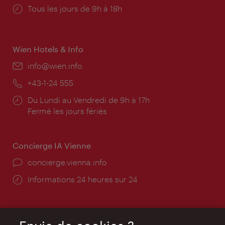
Horaires
Tous les jours de 9h à 18h
d'ouverture:
Wien Hotels & Info
E-
info@wien.info
mail:
Téléphone:
+43-1-24 555
Horaires
Du Lundi au Vendredi de 9h à 17h
d'ouverture:
Fermé les jours fériés
Concierge IA Vienne
Ort:
concierge.vienna.info
Öffnungszeiten:
Informations 24 heures sur 24