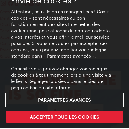
Envie de cookies ?
Attention, ceux-là ne se mangent pas ! Ces «
Contact
cookies » sont nécessaires au bon
Mentions obligatoires
fonctionnement des sites Internet et des
Charte sur le respect de la vie privée
évaluations, pour afficher du contenu adapté
Terms of Use
à vos intérêts et vous offrir le meilleur service
Accessibilité
possible. Si vous ne voulez pas accepter ces
Contact presse
cookies, vous pouvez modifier vos réglages
Paramètres de cookies
standard dans « Paramètres avancés ».
© Copyright WienTourismus
Conseil : vous pouvez changer vos réglages
de cookies à tout moment lors d'une visite via
le lien « Réglages cookies » dans le pied de
page en bas du site Internet.
PARAMÈTRES AVANCÉS
ACCEPTER TOUS LES COOKIES