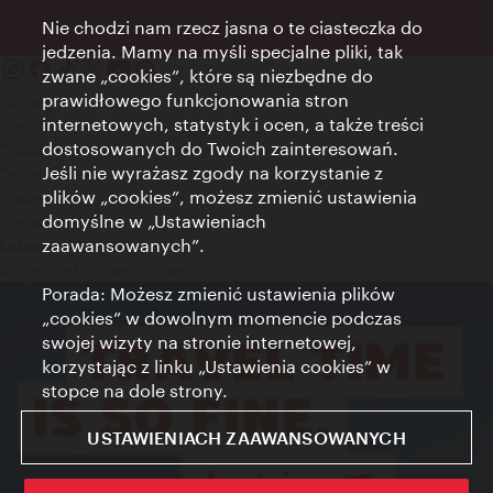
Nie chodzi nam rzecz jasna o te ciasteczka do
jedzenia. Mamy na myśli specjalne pliki, tak
zwane „cookies”, które są niezbędne do
prawidłowego funkcjonowania stron
Kontakt
internetowych, statystyk i ocen, a także treści
Credits
dostosowanych do Twoich zainteresowań.
Zgoda na przetwarzanie danych osobowych
Jeśli nie wyrażasz zgody na korzystanie z
Terms of Use
plików „cookies”, możesz zmienić ustawienia
Dostępność
domyślne w „Ustawieniach
Kontakt prasowy
zaawansowanych”.
Ustawienia cookies
© Copyright Wien Tourismus
Porada: Możesz zmienić ustawienia plików
„cookies” w dowolnym momencie podczas
swojej wizyty na stronie internetowej,
korzystając z linku „Ustawienia cookies” w
stopce na dole strony.
USTAWIENIACH ZAAWANSOWANYCH