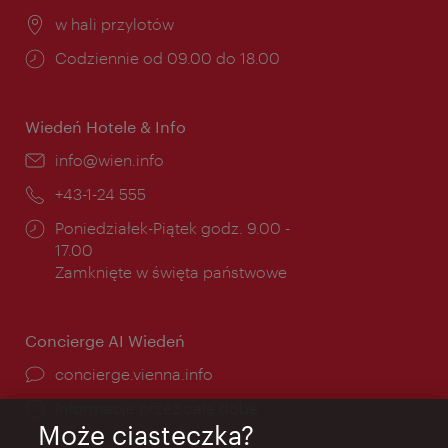
Miejsce:
w hali przylotów
Godziny
Codziennie od 09.00 do 18.00
otwarcia:
Wiedeń Hotele & Info
E-
info@wien.info
mail:
Telefon:
+43-1-24 555
Godziny
Poniedziałek-Piątek godz. 9.00 -
otwarcia:
17.00
Zamknięte w święta państwowe
Concierge AI Wiedeń
concierge.vienna.info
Informacje przez całą dobę
Może ciasteczka?