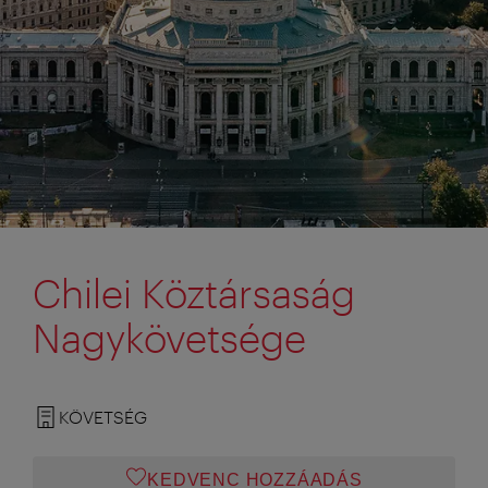
Chilei Köztársaság
Nagykövetsége
KÖVETSÉG
KEDVENC HOZZÁADÁS