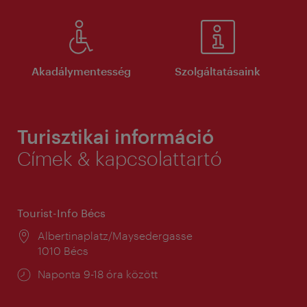
Akadálymentesség
Szolgáltatásaink
Turisztikai információ
Címek & kapcsolattartó
Tourist-Info Bécs
Helyszín:
Albertinaplatz/Maysedergasse
1010 Bécs
Nyitva
Naponta 9-18 óra között
tartás: