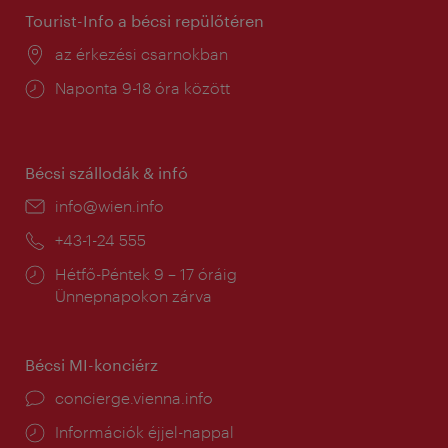
Tourist-Info a bécsi repülőtéren
Helyszín:
az érkezési csarnokban
Nyitva
Naponta 9-18 óra között
tartás:
Bécsi szállodák & infó
E-
info@wien.info
mail:
Telefon:
+43-1-24 555
Nyitva
Hétfő-Péntek 9 – 17 óráig
tartás:
Ünnepnapokon zárva
Bécsi MI-konciérz
concierge.vienna.info
Információk éjjel-nappal