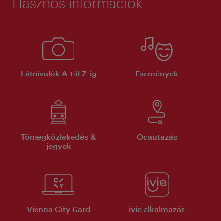
Hasznos információk
Látnivalók A-tól Z-ig
Események
Tömegközlekedés &
Odautazás
jegyek
Vienna City Card
ivie alkalmazás