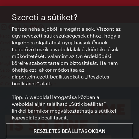
Szereti a sütiket?
Persze néha a jóból is megárt a sok. Viszont az
úgy nevezett sütik szükségesek ahhoz, hogy a
Kapcsolat
legjobb szolgáltatást nyújthassuk Önnek.
Credits
Lehetővé teszik a weboldalak és kiértékelések
Adatvédelmi nyilatkozat
működtetését, valamint az Ön érdeklődési
Terms of Use
köreire szabott tartalom biztosítását. Ha nem
Megközelíthetőség
óhajtja ezt, akkor módosítsa az
Sajtókapcsolat
alapértelmezett beállításokat a „Részletes
Sütik beállítása
beállítások“ alatt.
© Copyright WienTourismus
Tipp: A weboldal látogatása közben a
weboldal alján található „Sütik beállítás”
linkkel bármikor megváltoztathatja a sütikkel
kapcsolatos beállításait.
RESZLETES BEÁLLÍTÁSOKBAN