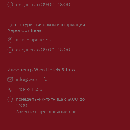
Часы
ежедневно 09:00 - 18:00
работы:
Центр туристической информации
Аэропорт Вена
Расположение:
в зале прилетов
Часы
ежедневно 09:00 - 18:00
работы:
Инфоцентр Wien Hotels & Info
Эл.
info@wien.info
почта:
Телефон:
+43-1-24 555
Часы
понеде́льник-пя́тница с 9:00 до
работы:
17:00
Закрыто в праздничные дни