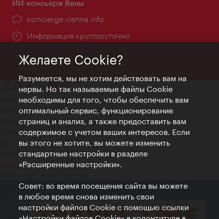
ИИ-консьерж Вены
concierge.vienna.info
Информация круглосуточно
Желаете Cookie?
Разумеется, мы не хотим действовать вам на
нервы. Но так называемые файлы Cookie
необходимы для того, чтобы обеспечить вам
Контакт
оптимальный сервис, функционирование
Credits
страниц и анализ, а также предоставить вам
Положение о конфиденциальности
содержимое с учетом ваших интересов. Если
Terms of Use
вы этого не хотите, вы можете изменить
Доступность
стандартные настройки в разделе
Контакты для прессы
«Расширенные настройки».
Настройки файлов Cookie
© Copyright WienTourismus
Совет: во время посещения сайта вы можете
в любое время снова изменить свои
настройки файлов Cookie с помощью ссылки
«Настройки файлов Cookie» в колонтитуле в